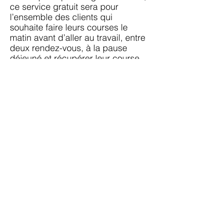
ce service gratuit sera pour
l’ensemble des clients qui
souhaite faire leurs courses le
matin avant d’aller au travail, entre
deux rendez-vous, à la pause
déjeuné et récupérer leur course
avant de rentrer chez eux.
Question 7 : Pouvez-vous nous
donner plus de précisions sur le
magasin ?
Le magasin est de taille humaine.
L’objectif est de redonner goût aux
clients, de faire leurs courses avec
des produits de qualité et une
offre insulaire Nous mettrons en
valeur les métiers de bouche, le
métier de commerçant ainsi que
les métiers liés à l’agriculture et à
la production locale. Valoriser le
Bio spécialisé qui existe depuis de