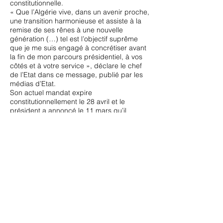
constitutionnelle.
« Que l’Algérie vive, dans un avenir proche,
une transition harmonieuse et assiste à la
remise de ses rênes à une nouvelle
génération (…) tel est l’objectif suprême
que je me suis engagé à concrétiser avant
la fin de mon parcours présidentiel, à vos
côtés et à votre service », déclare le chef
de l’Etat dans ce message, publié par les
médias d’Etat.
Son actuel mandat expire
constitutionnellement le 28 avril et le
président a annoncé le 11 mars
qu’il
entend remettre ses pouvoirs à un
successeur
élu lors du scrutin qui sera
organisé à l’issue d’une conférence
nationale devant réformer l’Algérie et
modifier la Constitution.
Les dirigeants algérirens ne refont-ils pas
le coup du Cid Campeador ?
Avant on disait l'Algérie de Bouteflika,
aujourd'hui cela a changé on dit l'algérie et
Bouteflika, que dira-t-on demain ?