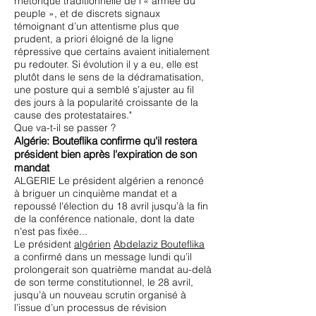
rhétorique traditionnelle de l’« armée du
peuple », et de discrets signaux
témoignant d’un attentisme plus que
prudent, a priori éloigné de la ligne
répressive que certains avaient initialement
pu redouter. Si évolution il y a eu, elle est
plutôt dans le sens de la dédramatisation,
une posture qui a semblé s’ajuster au fil
des jours à la popularité croissante de la
cause des protestataires."
Que va-t-il se passer ?
Algérie: Bouteflika confirme qu'il restera
président bien après l'expiration de son
mandat
ALGERIE Le président algérien a renoncé
à briguer un cinquième mandat et a
repoussé l'élection du 18 avril jusqu’à la fin
de la conférence nationale, dont la date
n’est pas fixée...
Le président
algérien
Abdelaziz Bouteflika
a confirmé dans un message lundi qu’il
prolongerait son quatrième mandat au-delà
de son terme constitutionnel, le 28 avril,
jusqu’à un nouveau scrutin organisé à
l’issue d’un processus de révision