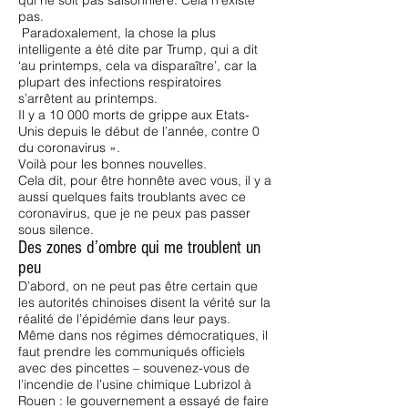
qui ne soit pas saisonnière. Cela n’existe
pas.
Paradoxalement, la chose la plus
intelligente a été dite par Trump, qui a dit
‘au printemps, cela va disparaître’, car la
plupart des infections respiratoires
s’arrêtent au printemps.
Il y a 10 000 morts de grippe aux Etats-
Unis depuis le début de l’année, contre 0
du coronavirus ».
Voilà pour les bonnes nouvelles.
Cela dit, pour être honnête avec vous, il y a
aussi quelques faits troublants avec ce
coronavirus, que je ne peux pas passer
sous silence.
Des zones d’ombre qui me troublent un
peu
D’abord, on ne peut pas être certain que
les autorités chinoises disent la vérité sur la
réalité de l’épidémie dans leur pays.
Même dans nos régimes démocratiques, il
faut prendre les communiqués officiels
avec des pincettes – souvenez-vous de
l’incendie de l’usine chimique Lubrizol à
Rouen : le gouvernement a essayé de faire