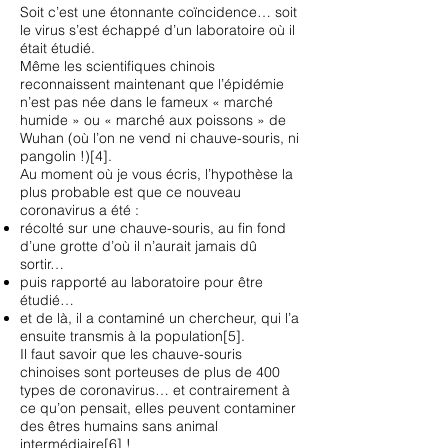
Soit c’est une étonnante coïncidence… soit
le virus s’est échappé d’un laboratoire où il
était étudié.
Même les scientifiques chinois
reconnaissent maintenant que l’épidémie
n’est pas née dans le fameux « marché
humide » ou « marché aux poissons » de
Wuhan (où l’on ne vend ni chauve-souris, ni
pangolin !)[4].
Au moment où je vous écris, l’hypothèse la
plus probable est que ce nouveau
coronavirus a été :
récolté sur une chauve-souris, au fin fond
d’une grotte d’où il n’aurait jamais dû
sortir…
puis rapporté au laboratoire pour être
étudié…
et de là, il a contaminé un chercheur, qui l’a
ensuite transmis à la population[5].
Il faut savoir que les chauve-souris
chinoises sont porteuses de plus de 400
types de coronavirus… et contrairement à
ce qu’on pensait, elles peuvent contaminer
des êtres humains sans animal
intermédiaire[6] !