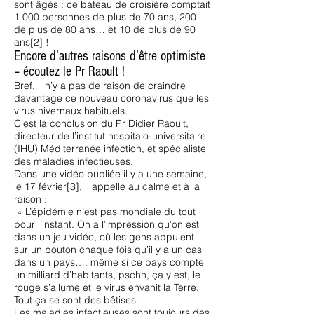
sont âgés : ce bateau de croisière comptait
1 000 personnes de plus de 70 ans, 200
de plus de 80 ans… et 10 de plus de 90
ans[2] !
Encore d’autres raisons d’être optimiste
– écoutez le Pr Raoult !
Bref, il n’y a pas de raison de craindre
davantage ce nouveau coronavirus que les
virus hivernaux habituels.
C’est la conclusion du Pr Didier Raoult,
directeur de l’institut hospitalo-universitaire
(IHU) Méditerranée infection, et spécialiste
des maladies infectieuses.
Dans une vidéo publiée il y a une semaine,
le 17 février[3], il appelle au calme et à la
raison :
« L’épidémie n’est pas mondiale du tout
pour l’instant. On a l’impression qu’on est
dans un jeu vidéo, où les gens appuient
sur un bouton chaque fois qu’il y a un cas
dans un pays…. même si ce pays compte
un milliard d’habitants, pschh, ça y est, le
rouge s’allume et le virus envahit la Terre.
Tout ça se sont des bêtises.
Les maladies infectieuses sont toujours des