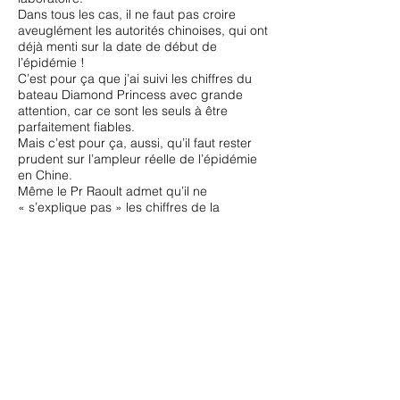
Dans tous les cas, il ne faut pas croire
aveuglément les autorités chinoises, qui ont
déjà menti sur la date de début de
l’épidémie !
C’est pour ça que j’ai suivi les chiffres du
bateau Diamond Princess avec grande
attention, car ce sont les seuls à être
parfaitement fiables.
Mais c’est pour ça, aussi, qu’il faut rester
prudent sur l’ampleur réelle de l’épidémie
en Chine.
Même le Pr Raoult admet qu’il ne
« s’explique pas » les chiffres de la
province de Hubei : pourquoi tant
d’infections à cet endroit, et si peu
ailleurs ?
Il y a quelque chose qui nous échappe.
Et puis, il y a un autre fait qui me chagrine :
C’est rare, mais quelques victimes du
coronavirus sont JEUNES
Mon confrère Yves Rasir s’amuse à
rappeler régulièrement que les médecins
ne meurent pas de la grippe.
C’est la preuve, dit-il, que l’idéologie