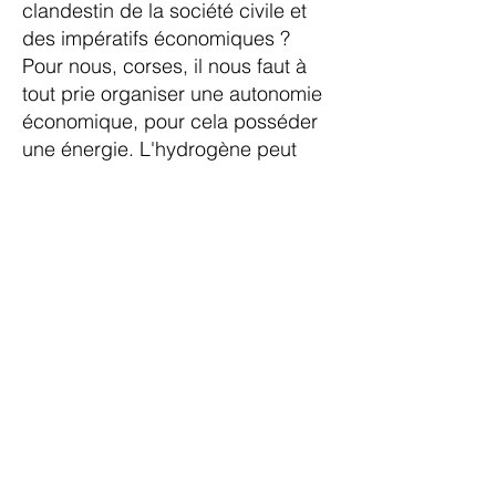
clandestin de la société civile et
des impératifs économiques ?
Pour nous, corses, il nous faut à
tout prie organiser une autonomie
économique, pour cela posséder
une énergie. L'hydrogène peut
contribuer à celle-ci en partie.
Cela ne suffira pas mais c'est la
base de cette réflexion
d'autonomie. Une politique
orientée vers les zones
méditerranéennes qui nous
entoure et cette mer qui nous
berce est notre deuxième atout...
La Corse, de par sa position
géostratégique et ses contacts
étroits avec les autres îles de
Méditerranée peu développer ses