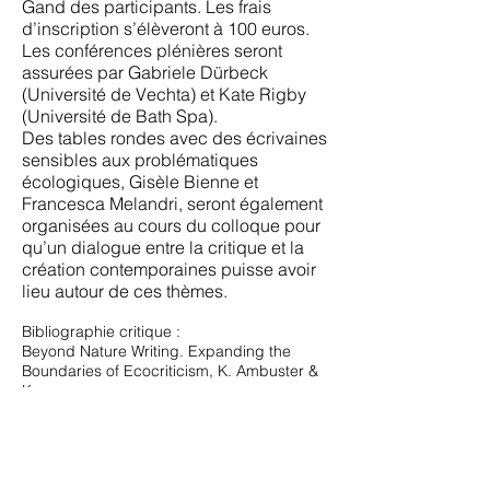
Gand des participants. Les frais
d’inscription s’élèveront à 100 euros.
Les conférences plénières seront
assurées par Gabriele Dürbeck
(Université de Vechta) et Kate Rigby
(Université de Bath Spa).
Des tables rondes avec des écrivaines
sensibles aux problématiques
écologiques, Gisèle Bienne et
Francesca Melandri, seront également
organisées au cours du colloque pour
qu’un dialogue entre la critique et la
création contemporaines puisse avoir
lieu autour de ces thèmes.
Bibliographie critique :
Beyond Nature Writing. Expanding the
Boundaries of Ecocriticism, K. Ambuster &
K.
R. Wallace éds, Charlottesville, U of Virginia
P, 2001.
Ecocritical Theory: New European
Approaches, Axel Goodbody, Kate Rigby
éds,