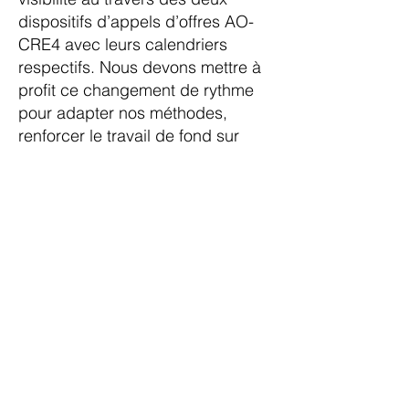
dispositifs d’appels d’offres AO-
CRE4 avec leurs calendriers
respectifs. Nous devons mettre à
profit ce changement de rythme
pour adapter nos méthodes,
renforcer le travail de fond sur
certains sujets (juridique,
technique, émergence de
nouveaux marchés…), pour
anticiper le coup d’après.
Quid du marché français du
photovoltaïque aujourd’hui ?
Un volume de 4350 MW d’ici 2019
représentera de l’ordre de 5 à 6
milliards d’euros d’investissements
privés. Ce développement à venir,
encore inconcevable il y a