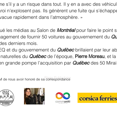
me s’il y a un risque dans tout. Il y en a avec des véhic
 paroi n’explosent pas. Ils génèrent une fuite qui s’échapp
s’évacue rapidement dans l’atmosphère. »
qué les médias au Salon de
Montréal
pour faire le point 
ngagement de fournir 50 voitures au gouvernement du
Qu
 des derniers mois.
 TEQ et du gouvernement du
Québec
brillaient par leur 
 naturelles du
Québec
de l’époque,
Pierre Moreau
, et l
en grande pompe l’acquisition par
Québec
des 50 Mirai
Régie Publicitaire
M de nous avoir honoré de sa correspondance