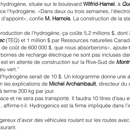
n hydrogène, située sur le boulevard
Wilfrid-Hamel
, à
Qu
lace l’hydrogène. «Dans deux ou trois semaines, l’électr
n d’appoint», confie
M. Harnois
. La construction de la s
roduction de l’hydrogène, ça coûte 5,2 millions $, dont 
ec
(TEQ) et 1 million $ par Ressources naturelles Canad
t de coût de 600 000 $, que nous absorberons», ajoute-t-
 bornes de recharge électrique ne sont pas incluses da
est en attente de construction sur la Rive-Sud de
Montr
u vert.”
d’hydrogène serait de 10 $. Un kilogramme donne une a
on les explications de
Michel Archambault
, directeur du
à terme 200 kg par jour.
ce et ne sera pas transporté. Il faudra 10 litres d’eau e
affirme-t-il. Hydrogenics est la firme impliquée dans l’im
angereux d’avoir des véhicules roulant sur les routes av
ssurant.