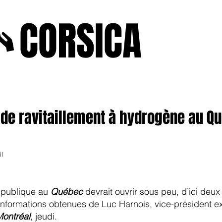
A
CORSICA
e2025
novenbre2025
janvierfevrier2025
juin2024
j
de ravitaillement à hydrogène au Qué
l
 publique au
Québec
devrait ouvrir sous peu, d’ici deux
s informations obtenues de Luc Harnois, vice-président e
ontréal
, jeudi.