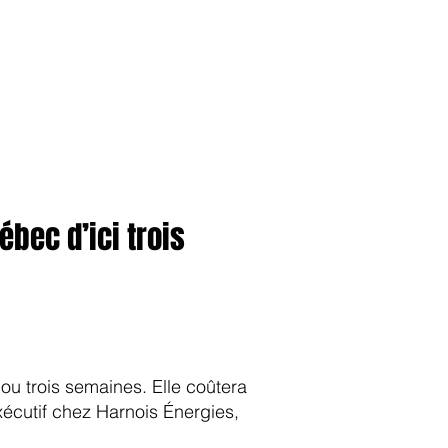
anvier2024
octobre2023
More
bec d’ici trois
 ou trois semaines. Elle coûtera
xécutif chez Harnois Énergies,