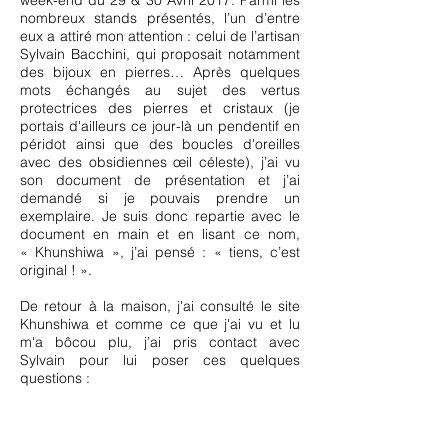
week-end du 29 & 30 Avril 2017. Parmi les
nombreux stands présentés, l’un d’entre
eux a attiré mon attention : celui de l’artisan
Sylvain Bacchini, qui proposait notamment
des bijoux en pierres… Après quelques
mots échangés au sujet des vertus
protectrices des pierres et cristaux (je
portais d'ailleurs ce jour-là un pendentif en
péridot ainsi que des boucles d'oreilles
avec des obsidiennes œil céleste), j’ai vu
son document de présentation et j’ai
demandé si je pouvais prendre un
exemplaire. Je suis donc repartie avec le
document en main et en lisant ce nom,
« Khunshiwa », j’ai pensé : « tiens, c’est
original ! ».
De retour à la maison, j'ai consulté le site
Khunshiwa et comme ce que j'ai vu et lu
m'a bôcou plu, j’ai pris contact avec
Sylvain pour lui poser ces quelques
questions :