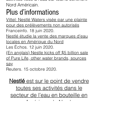
Nord Américain.
Plus d’informations
Vittel: Nestlé Waters visée par une plainte
pour des prélèvements non autorisés
Franceinfo. 18 juin 2020.
Nestlé étudie la vente des marques d'eau
locales en Amérique du Nord
Les Échos. 12 juin 2020.
(En anglais) Nestle kicks off $5 billion sale
of Pure Life, other water brands, sources
say
Reuters. 15 octobre 2020.
Nestlé
est sur le point de vendre
toutes ses activités dans le
secteur de l’eau en bouteille en
Amérique du Nord.
Envoyez
un message à
Nestlé
et
aux potentiels acheteurs pour leur
dire que nous sommes aux côtés
des habitants
affectées par le