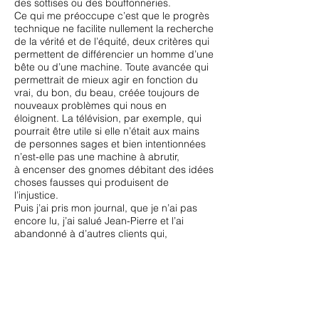
des sottises ou des bouffonneries.
Ce qui me préoccupe c’est que le progrès
technique ne facilite nullement la recherche
de la vérité et de l’équité, deux critères qui
permettent de différencier un homme d’une
bête ou d’une machine. Toute avancée qui
permettrait de mieux agir en fonction du
vrai, du bon, du beau, créée toujours de
nouveaux problèmes qui nous en
éloignent. La télévision, par exemple, qui
pourrait être utile si elle n’était aux mains
de personnes sages et bien intentionnées
n’est-elle pas une machine à abrutir,
à encenser des gnomes débitant des idées
choses fausses qui produisent de
l’injustice.
Puis j’ai pris mon journal, que je n’ai pas
encore lu, j’ai salué Jean-Pierre et l’ai
abandonné à d’autres clients qui,
certainement, ont « vu » Onfray, mais n’ont
ni l’envie ni le temps de discuter avec le
kiosquier.
Claude Ribbe
www.claude-ribbe.com
https://www.legrandsoir.info/conversation-
avec-jean-pierre-le-kiosquier.html