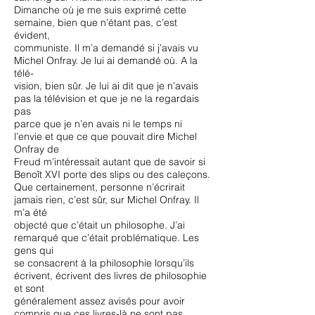
Dimanche où je me suis exprimé cette
semaine, bien que n’étant pas, c’est
évident,
communiste. Il m’a demandé si j’avais vu
Michel Onfray. Je lui ai demandé où. A la
télé-
vision, bien sûr. Je lui ai dit que je n’avais
pas la télévision et que je ne la regardais
pas
parce que je n’en avais ni le temps ni
l’envie et que ce que pouvait dire Michel
Onfray de
Freud m’intéressait autant que de savoir si
Benoît XVI porte des slips ou des caleçons.
Que certainement, personne n’écrirait
jamais rien, c’est sûr, sur Michel Onfray. Il
m’a été
objecté que c’était un philosophe. J’ai
remarqué que c’était problématique. Les
gens qui
se consacrent à la philosophie lorsqu’ils
écrivent, écrivent des livres de philosophie
et sont
généralement assez avisés pour avoir
compris que ces livres-là ne sont pas