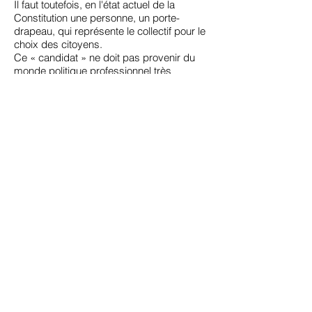
Il faut toutefois, en l'état actuel de la
Constitution une personne, un porte-
drapeau, qui représente le collectif pour le
choix des citoyens.
Ce « candidat » ne doit pas provenir du
monde politique professionnel très
dévalorisé aux yeux des Français (c'est
un vœu déjà exprimé par Michel Onfray)
Publicité
Pour avoir une chance de victoire, ce porte
drapeau doit être très populaire.
Il doit avoir exercé une activité bénéfique
durant la période que nous venons de
traverser.
Être un représentant crédible et
expérimenté de la dénonciation et de la
lutte contre les corrupteurs et les
corrompus.
Il ne doit pas être arrogant. Nous ne
votons pas pour élire un roi omniscient
mais pour un groupe pratiquant l'échange
et consultant régulièrement les Français.
Que le représentant choisi refuse la
charge dans un premier temps serait un