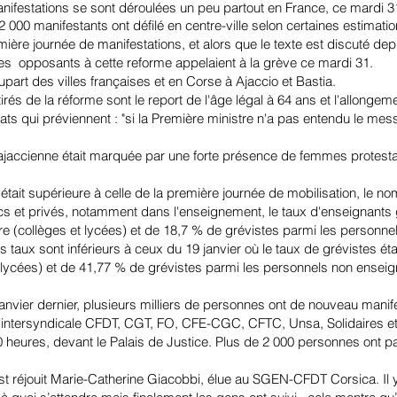
nifestations se sont déroulées un peu partout en France, ce mardi 31
2 000 manifestants ont défilé en centre-ville selon certaines estimatio
re journée de manifestations, et alors que le texte est discuté de
des opposants à cette reforme appelaient à la grève ce mardi 31.
upart des villes françaises et en Corse à Ajaccio et Bastia.
rés de la réforme sont le report de l'âge légal à 64 ans et l'allongem
ats qui préviennent : "si la Première ministre n'a pas entendu le messa
jaccienne était marquée par une forte présence de femmes protestant
 était supérieure à celle de la première journée de mobilisation, le 
cs et privés, notamment dans l'enseignement, le taux d'enseignants
e (collèges et lycées) et de 18,7 % de grévistes parmi les personne
taux sont inférieurs à ceux du 19 janvier où le taux de grévistes éta
 lycées) et de 41,77 % de grévistes parmi les personnels non enseig
anvier dernier
, plusieurs milliers de personnes ont de nouveau manif
 l'intersyndicale CFDT, CGT, FO, CFE-CGC, CFTC, Unsa, Solidaires e
 heures, devant le Palais de Justice. Plus de 2 000 personnes ont par
'est réjouit Marie-Catherine Giacobbi, élue au SGEN-CFDT Corsica. Il 