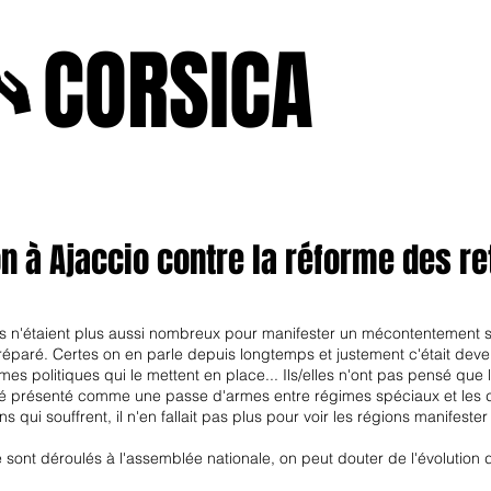
A
CORSICA
e2025
novenbre2025
janvierfevrier2025
juin2024
j
on à Ajaccio contre la réforme des re
es n'étaient plus aussi nombreux pour manifester un mécontentement s
 préparé. Certes on en parle depuis longtemps et justement c'était deve
 politiques qui le mettent en place... Ils/elles n'ont pas pensé que l
été présenté comme une passe d'armes entre régimes spéciaux et les d
ans qui souffrent, il n'en fallait pas plus pour voir les régions manifest
 sont déroulé
s
à l'assemblée nationale, on peut douter de l'évolution de 