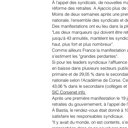
À l’appel des syndicats, de nouvelles ma
réforme des retraites. A Ajaccio plus de 
Moins de deux semaines après une premiè
nationale, l'ensemble des syndicats et 
Des manifestations ont eu lieu dans la pl
"Les deux marqueurs qui doivent être reti
jusqu'à 43 annuités, martèlent les syndic
haut, plus fort et plus nombreux".
Comme ailleurs France la manifestation a
s’estiment les "grandes perdantes".
Si pour les leaders syndicaux l'affluence
en baisse dans plusieurs secteurs publi
primaire et de 29,05 % dans le secondair
nationale selon l'Académie de Corse. Ces 
43,06 % dans le secondaire (collèges et
SIC Corsenet info
Après
une première manifestation le 19 j
retraites du gouvernement, à l’appel de
À Bastia, le rendez-vous était donné à 10
satisfaire les responsables syndicaux.
"Il y avait du monde, on est contents, s