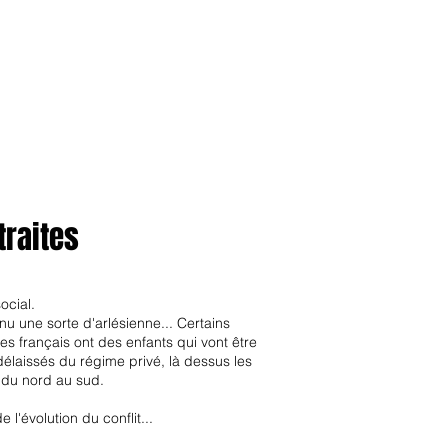
anvier2024
octobre2023
More
traites
ocial.
nu une sorte d'arlésienne... Certains
es français ont des enfants qui vont être
élaissés du régime privé, là dessus les
er du nord au sud.
l'évolution du conflit...