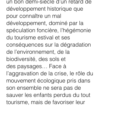
un bon demi-siècle d’un retard de
développement historique que
pour
connaître un mal
développement, dominé par la
spéculation foncière, l’hégémonie
du tourisme
estival et ses
conséquences sur la dégradation
de l’environnement, de la
biodiversité, des sols et
des
paysages… Face à
l’aggravation de la crise, le rôle du
mouvement écologique pris dans
son ensemble
ne sera pas de
sauver les enfants perdus du tout
tourisme, mais de favoriser leur
reconversion
drastique vers des
activités de développement
durable, non marchandes au
moins autant que
marchandes.
Pour conduire cette transformation