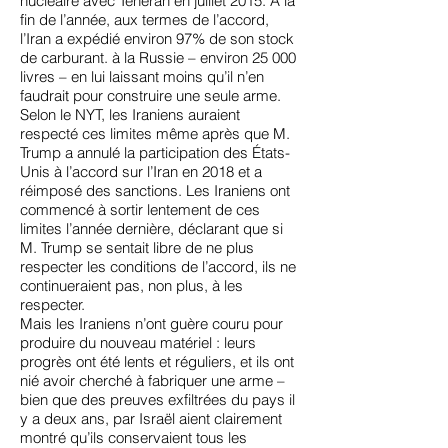
nucléaire avec Téhéran
en juillet 2015. À la
fin de l’année, aux termes de l’accord,
l’Iran a expédié environ 97% de son stock
de carburant. à la Russie – environ 25 000
livres – en lui laissant moins qu’il n’en
faudrait pour construire une seule arme.
Selon le NYT, les Iraniens auraient
respecté ces limites même après que M.
Trump a annulé la participation des États-
Unis à l’accord sur l’Iran en 2018 et a
réimposé des sanctions. Les Iraniens ont
commencé à sortir lentement de ces
limites l’année dernière, déclarant que si
M. Trump se sentait libre de ne plus
respecter les conditions de l’accord, ils ne
continueraient pas, non plus, à les
respecter.
Mais les Iraniens n’ont guère couru pour
produire du nouveau matériel : leurs
progrès ont été lents et réguliers, et ils ont
nié avoir cherché à fabriquer une arme –
bien que des preuves exfiltrées du pays il
y a deux ans, par Israël aient clairement
montré qu’ils conservaient tous les