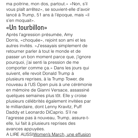
ma poitrine, mon dos, partout.» «Non, s’il
vous plaît arrêtez», se souvient-elle d’avoir
lancé à Trump, 51 ans à l’époque, mais «il
s’en moquait».
«Un tourbillon»
Après l’agression présumée, Amy
Dorris, «choquée», rejoint son ami et les
autres invités. «J’essayais simplement de
retourner parler à tout le monde et de
passer un bon moment parce que, j’ignore
pourquoi, j’ai senti la pression de me
comporter comme ça.» Dans les jours qui
suivent, elle revoit Donald Trump à
plusieurs reprises, à la Trump Tower, de
nouveau à l’US Open puis à une cérémonie
en mémoire de Gianni Versace, assassiné
quelques semaines plus tôt. Elle y croise
plusieurs célébrités également invitées par
le milliardaire, dont Lenny Kravitz, Puff
Daddy et Leonardo DiCaprio. S’il ne
l’agresse pas à nouveau, Trump, assure-t-
elle, lui fait à plusieurs reprises des
avances appuyées.
A LIRE AUSSI
Women’s March, une effusion