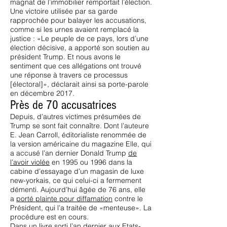
magnat de l’immobilier remportait l’élection.
Une victoire utilisée par sa garde
rapprochée pour balayer les accusations,
comme si les urnes avaient remplacé la
justice : «Le peuple de ce pays, lors d’une
élection décisive, a apporté son soutien au
président Trump. Et nous avons le
sentiment que ces allégations ont trouvé
une réponse à travers ce processus
[électoral]», déclarait ainsi sa porte-parole
en décembre 2017.
Près de 70 accusatrices
Depuis, d’autres victimes présumées de
Trump se sont fait connaître. Dont l’auteure
E. Jean Carroll, éditorialiste renommée de
la version américaine du magazine Elle, qui
a accusé l’an dernier Donald Trump
de
l’avoir violée
en 1995 ou 1996 dans la
cabine d’essayage d’un magasin de luxe
new-yorkais, ce qui celui-ci a fermement
démenti. Aujourd’hui âgée de 76 ans, elle
a
porté plainte pour diffamation
contre le
Président, qui l’a traitée de «menteuse». La
procédure est en cours.
Dans un livre sorti l’an dernier aux Etats-