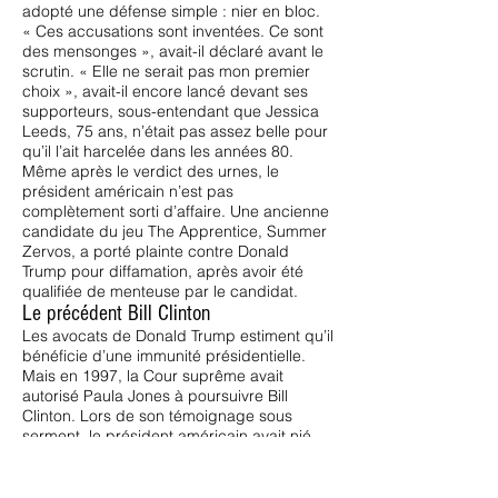
adopté une défense simple : nier en bloc.
« Ces accusations sont inventées. Ce sont
des mensonges », avait-il déclaré avant le
scrutin. « Elle ne serait pas mon premier
choix », avait-il encore lancé devant ses
supporteurs, sous-entendant que Jessica
Leeds, 75 ans, n’était pas assez belle pour
qu’il l’ait harcelée dans les années 80.
Même après le verdict des urnes, le
président américain n’est pas
complètement sorti d’affaire. Une ancienne
candidate du jeu The Apprentice, Summer
Zervos, a porté plainte contre Donald
Trump pour diffamation, après avoir été
qualifiée de menteuse par le candidat.
Le précédent Bill Clinton
Les avocats de Donald Trump estiment qu’il
bénéficie d’une immunité présidentielle.
Mais en 1997, la Cour suprême avait
autorisé Paula Jones à poursuivre Bill
Clinton. Lors de son témoignage sous
serment, le président américain avait nié
avoir eu une relation sexuelle avec Monica
Lewinsky. C’est ce mensonge qui avait
conduit à son « impeachment » à la