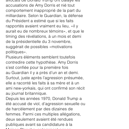
avocats de Donald Trump ont balayé les
accusations de Amy Dorris et nié tout
comportement inapproprié de la part du
milliardaire. Selon le Guardian, la défense
du Président a estimé que si les faits
rapportés avaient vraiment eu lieu, «il y
aurait eu de nombreux témoins», et que le
timing des révélations, à un mois et demi
de la présidentielle du 3 novembre,
suggérait de possibles «motivations
politiques».
Plusieurs éléments semblent toutefois
contredire cette hypothèse. Amy Dorris
s’est confiée pour la première fois
au Guardian il y a près d’un an et demi.
Surtout, juste après l’agression présumée,
elle a raconté les faits à sa mère et à un
ami new-yorkais, qui ont confirmé son récit
au journal britannique.
Depuis les années 1970, Donald Trump a
été accusé de viol, d’agression sexuelle ou
de harcèlement par des dizaines de
femmes. Parmi ces multiples allégations,
deux seulement avaient été rendues
publiques avant sa candidature à la