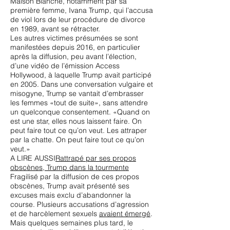
Maison Blanche, notamment par sa
première femme, Ivana Trump, qui l’accusa
de viol lors de leur procédure de divorce
en 1989, avant se rétracter.
Les autres victimes présumées se sont
manifestées depuis 2016, en particulier
après la diffusion, peu avant l’élection,
d’une vidéo de l’émission Access
Hollywood, à laquelle Trump avait participé
en 2005. Dans une conversation vulgaire et
misogyne, Trump se vantait d’embrasser
les femmes «tout de suite», sans attendre
un quelconque consentement. «Quand on
est une star, elles nous laissent faire. On
peut faire tout ce qu’on veut. Les attraper
par la chatte. On peut faire tout ce qu’on
veut.»
A LIRE AUSSI
Rattrapé par ses propos
obscènes, Trump dans la tourmente
Fragilisé par la diffusion de ces propos
obscènes, Trump avait présenté ses
excuses mais exclu d’abandonner la
course. Plusieurs accusations d’agression
et de harcèlement sexuels
avaient émergé
.
Mais quelques semaines plus tard, le