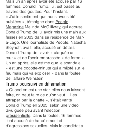
Mais un an après avoir été accusé par 16
femmes, Donald Trump, lui, est passé au
travers des gouttes. Pour l’instant.
« J’ai le sentiment que nous avons été
oubliées », témoigne dans
People
Magazine
Melinda McGillivray, qui accuse
Donald Trump de lui avoir mis une main aux
fesses en 2003 dans sa résidence de Mar-
a-Lago. Une journaliste de People, Natasha
Stoynoff, avait, elle, accusé en détails
Donald Trump de l’avoir « plaquée au
mur » et de l’avoir embrassée « de force ».
Un an après, elle estime que le scandale
« est une cocotte-minute qui a mijoté sur le
feu mais qui va exploser » dans la foulée
de l’affaire Weinstein.
Trump poursuivi en diffamation
« Quand on est une star, elles nous laissent
faire, on peut faire ce qu’on veut… Les
attraper par la chatte », s’était vanté
Donald Trump en 2005,
selon une vidéo
divulguée peu avant l’élection
présidentielle
. Dans la foulée, 16 femmes
l’ont accusé de harcèlement et
d’agressions sexuelles. Mais le candidat a