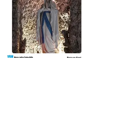
Contact :
François-Antoine ISONI
Responsable communication Diocèse
d’Ajaccio
Tel :
06.33.02.87.22
Mail :
communication@corse.catholique.fr
Nous remercions le professeur Sadek
SELLAM de nous avoir honoré de sa