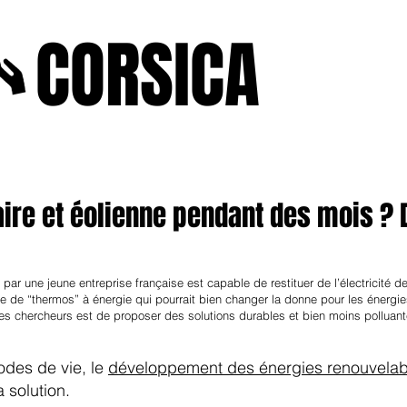
A
CORSICA
e2025
novenbre2025
janvierfevrier2025
juin2024
j
aire et éolienne pendant des mois ? 
par une jeune entreprise française est capable de restituer de l’électricité 
e de “thermos” à énergie qui pourrait bien changer la donne pour les énergie
nes chercheurs est de proposer des solutions durables et bien moins polluante
odes de vie, le
développement des énergies renouvelab
a solution.