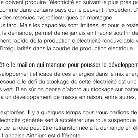
ie doivent produire l’électricité en suivant le plus près 
comme dans certains pays qui le peuvent, l’excédent d’él
 des retenues hydroélectriques en montagne.
us tard. Mais les capacités sont limitées, et pour le rest
à la demande, permet de ne jamais en théorie souffrir 
t rapide de la production d’électricité renouvelable vi
d’irrégularités dans la courbe de production électrique.
être le maillon qui manque pour pousser le développeme
éveloppement efficace de ces énergies dans le mix éner
résoudre le défi du stockage de cette électricité
est une 
s vert. Bien sûr on pense d’abord au stockage sur batter
té à un développement de masse en raison, entre autres
explorées. Il y a quelques temps nous vous parlions de s
’électricité générée sert à accélérer une roue suspendu
e de la roue peut être retransformée à la demande en éle
rançaise Airthium est différente.