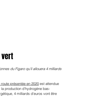
anvier2024
octobre2023
More
 vert
nes du Figaro qu’il allouera 4 milliards
de route présentée en 2020
est attendue
r la production d’hydrogène bas-
étique, 4 milliards d’euros vont être