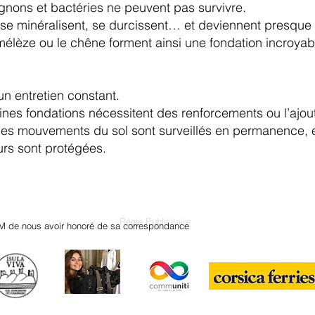
nons et bactéries ne peuvent pas survivre.
se minéralisent, se durcissent… et deviennent presque d
élèze ou le chêne forment ainsi une fondation incroya
 entretien constant.
aines fondations nécessitent des renforcements ou l’ajo
t les mouvements du sol sont surveillés en permanence,
rs sont protégées.
Régie Publicitaire
M de nous avoir honoré de sa correspondance