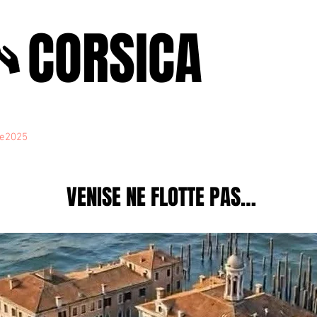
A
CORSICA
e2025
novenbre2025
janvierfevrier2025
juin2024
j
VENISE NE FLOTTE PAS…