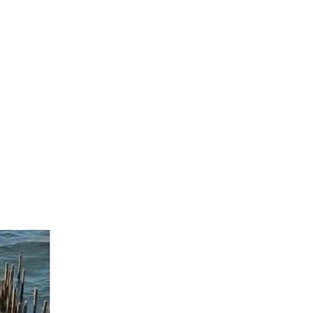
anvier2024
octobre2023
More