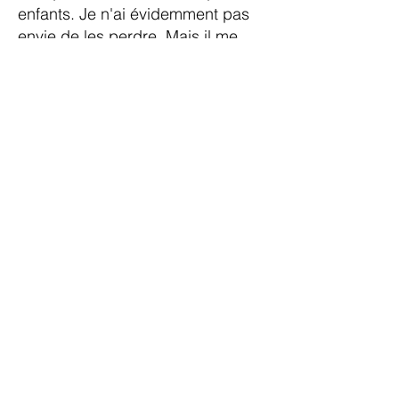
enfants. Je n'ai évidemment pas
envie de les perdre. Mais il me
semble que défendre des valeurs
auxquelles on croit fait partie de la
grandeur de l'homme. Donc je ne
trouve pas le discours du général
à côté de la plaque même s'il est
dérangeant.
Page sur le Général MANDON