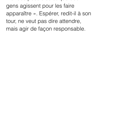
gens agissent pour les faire
apparaître ». Espérer, redit-il à son
tour, ne veut pas dire attendre,
mais agir de façon responsable.
La résurrection comme slogan
Dans un texte de ce dossier, Jean-
Claude Ravet parle de
l'Apocalypse en ces termes : « Ce
n'est pas un livre de vérités qu'il
faudrait décrypter pour connaître
l'avenir. C'est une fiction qui a
maintenu debout et en lutte des
humiliés de la terre contre les
maîtres du temps et de l'espace,
ceux-là qui ne cessent, en tout
temps et en tout lieu, de dire qu'il
n'y a pas de choix, qu'ainsi va le