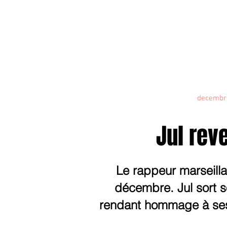
Accueil
janvier2026
decembr
Jul rev
Le rappeur marseilla
décembre. Jul sort s
rendant hommage à ses o