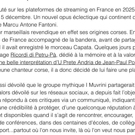
écouté sur les plateformes de streaming en France en 2025.
5 décembre. Un nouvel opus éclectique qui continent de
ne Marcu Antone Fantoni.
arseillais revendique en effet ses origines corses. En avr
e de France accompagné de la bandera, avant de parta
 il avait enregistré le morceau Capata. Quelques jours p
 page
Ricordi di Petru-Pà
, dédié à la mémoire et à la valor
ne belle interprétation d’U Prete Andria de Jean-Paul Pol
 jeune chanteur corse, il a donc décidé de lui faire une 
aussi dévoilé que le groupe mythique I Muvrini partagerai
 alors dévoilé sur les réseaux sociaux, a depuis fait l’
a répondu à ces critiques via un communiqué, indiquant
une crédibilité à protéger, d’une quelconque réputation 
t disponibles quand il s’agit de rencontrer, encourager,
de conférences, dans des centaines d'écoles, de collège
ort...partout où l'on nous invite, là où l'on veut nous par