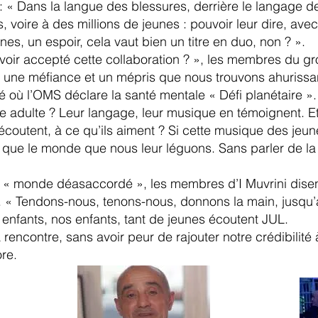
 « Dans la langue des blessures, derrière le langage d
s, voire à des millions de jeunes : pouvoir leur dire, ave
ines, un espoir, cela vaut bien un titre en duo, non ? ».
voir accepté cette collaboration ? », les membres du g
e une méfiance et un mépris que nous trouvons ahurissan
ù l’OMS déclare la santé mentale « Défi planétaire ». 
e adulte ? Leur langage, leur musique en témoignent. E
 écoutent, à ce qu’ils aiment ? Si cette musique des jeu
e que le monde que nous leur léguons. Sans parler de la 
 de « monde déasaccordé », les membres d’I Muvrini disen
». « Tendons-nous, tenons-nous, donnons la main, jusqu’à
s enfants, nos enfants, tant de jeunes écoutent JUL.
 rencontre, sans avoir peur de rajouter notre crédibilit
ore.