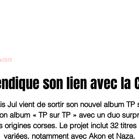
CORSICA
e2025
novenbre2025
janvierfevrier2025
juin2024
j
endique son lien avec la 
is Jul vient de sortir son nouvel album TP 
on album « TP sur TP » avec un duo surpr
rigines corses. Le projet inclut 32 titres
variées, notamment avec Akon et Naza.