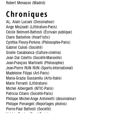
Robert Menasse (Madrid)
Chroniques
AL. Alain Luciani (Dessinateur)
Ange Mezzadri (Littérature-Paris)
Cécile Belmont-Battesti (Écrivain publique)
Claire Barbotine (Heart'istic)
Cynthia Fleury-Perkins (Philosophie-Paris)
Gabriel Culioli (Société)
Gisèle Casabianca (Culture-cinéma)
Jean Dal Coletto (Société-Marseille)
Jean-François Martinelli (Philosophie)
Jean-Pierre RUN RUN (Sports-International)
Madeleine Filippi (Art-Paris)
Maria-Grazia Sussarellu (Arts-Italie)
Marie Ferranti (Littérature)
Michel Alberganti (NTIC-Paris)
Patricia Citaire (Société-Paris)
Philippe Michel-Ange Antonietti (dessinateur)
Philippe Pierangeli (Reportages photos)
Pierre-Paul Battesti (Société)
Valérie Pastre (Sport-Paris)
Vincent Carlotti (Société)