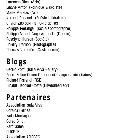
Laurence Ricci (Arts)
Liliane Vittori (Politique & société)
Marie Marziac (Art)
Norbert Paganelli (Poésie-Littérature)
Olivier Zablocki (NTIC-Ile de Ré)
Philippe Pierangeli (social+photographie)
Philippe-Michel Ange Antonetti (Dessin)
Roselyne Hurson (Société)
Thierry Tramoni (Photographie)
Thomas Vaissière (Gastronomie)
Blogs
Cédric Ponti (Isula Viva Gallery)
Pedru Felice Cuneo-Orlanducci (Langues minoritaires)
Richard Ferrandi (RSE)
Tibault Becquet-Costa (Environnement)
Partenaires
Association Isula Viva
Corsica Ferries
Isula Muntagna
Corse Billet
Parc Galea
L'UCP2F
Association ADECEC