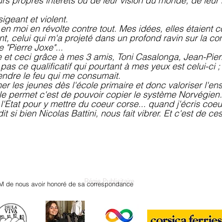
rs propres intérêts ou de leur vision du monde, de leu
sigeant et violent.
en moi en révolte contre tout. Mes idées, elles étaient
ent, celui qui m'a projeté dans un profond ravin sur la 
e "Pierre Joxe"...
 et ceci grâce à mes 3 amis, Toni Casalonga, Jean-Pi
as ce qualificatif qui pourtant à mes yeux est celui-ci ;
endre le feu qui me consumait.
rmer les jeunes dès l'école primaire et donc valoriser l'e
n le permet c'est de pouvoir copier le système Norvégien.
e l'Etat pour y mettre du coeur corse... quand j'écris coe
 si bien Nicolas Battini, nous fait vibrer. Et c'est de ces
Régie Publicitaire
M de nous avoir honoré de sa correspondance