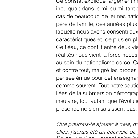
Ce constat explique largement m
inculquait dans le milieu militant
cas de beaucoup de jeunes nation
père de famille, des années plus 
laquelle nous avons consenti au
caractéristiques et, de plus en p
Ce fléau, ce conflit entre deux v
réalités nous vient la force néce
au sein du nationalisme corse. Car
et contre tout, malgré les procès
pensée émue pour cet enseignant
comme souvent. Tout notre soutie
liées de la submersion démograp
insulaire, tout autant que l'évolu
présence ne s'en saisissent pas, 
Que pourrais-je ajouter à cela, 
elles, j'aurais été un écervelé d