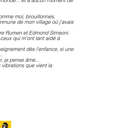
r monde... et à aucun moment de
 comme moi, brouillonnes,
commune de mon village où j'avais
erre Rumen et Edmond Simeoni.
 ceux qui m'ont tant aidé à
nseignement dès l'enfance, si une
..
ur, je pense âme...
 vibrations que vient la