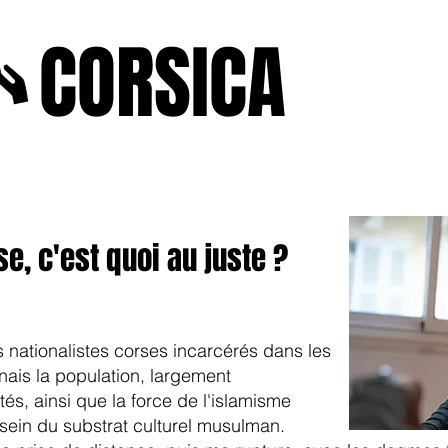
A
CORSICA
e2025
novenbre2025
janvierfevrier2025
juin2024
j
e, c'est quoi au juste ?
s nationalistes corses incarcérés dans les
nnais la population, largement
és, ainsi que la force de l'islamisme
 sein du substrat culturel musulman.