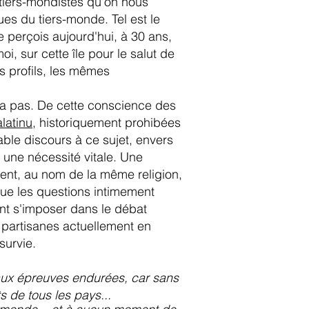
tiers-mondistes qu'on nous
sues du tiers-monde. Tel est le
 perçois aujourd'hui, à 30 ans,
i, sur cette île pour le salut de
s profils, les mêmes
nera pas. De cette conscience des
latinu
, historiquement prohibées
table discours à ce sujet, envers
 une nécessité vitale. Une
nt, au nom de la même religion,
que les questions intimement
nt s'imposer dans le débat
es partisanes actuellement en
survie.
 aux épreuves endurées, car sans
s de tous les pays...