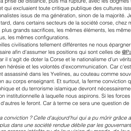
a prise de distance, puis ma rupture, avec les dogmes 
 et qui excluaient toute critique publique des cultures is
alistes issus de ma génération, sinon de la majorité. Je
tard, dans certains secteurs de la société corse, chez mo
x plus grands sacrifices, les mêmes éléments, les même
lus, les mêmes configurations.
ieilles civilisations tellement différentes ne nous éparg
ssaire afin d'assumer les positions qui sont celles de
@Pa
 il s'agit de doter la Corse et le nationalisme d'un véri
 en hérésie et les volontés d'excommunication. Car c'est
 assassiné dans les Yvelines, au couteau comme souve
n au corps enseignant. Et surtout, la ferme conviction 
hique et du terrorisme islamique devront nécessaireme
tion institutionnelle à laquelle nous aspirons. Si les forc
d'autres le feront. Car à terme ce sera une question de 
ma conviction ? Celle d'aujourd'hui qui a pu mûrir grâce
e plus dans une société rendue débile par les gouvernant