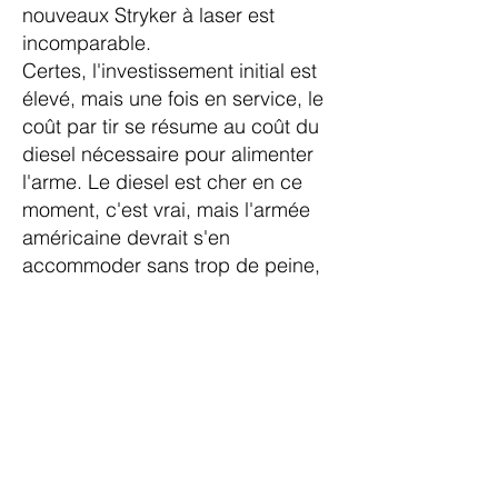
nouveaux Stryker à laser est
incomparable.
Certes, l'investissement initial est
élevé, mais une fois en service, le
coût par tir se résume au coût du
diesel nécessaire pour alimenter
l'arme. Le diesel est cher en ce
moment, c'est vrai, mais l'armée
américaine devrait s'en
accommoder sans trop de peine,
d'autant plus que le laser peut
fonctionner tant qu'il y a du
carburant, contrairement aux
armes à feu dépendantes du
stock de munitions.
Une version laser du Dôme de
fer,
l'Iron Beam
(ou «Rayon de
fer») est d'ailleurs
en cours de