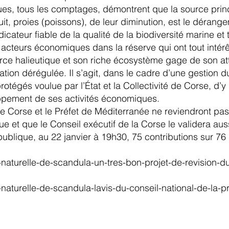
iques, tous les comptages, démontrent que la source prin
t, proies (poissons), de leur diminution, est le dérangem
icateur fiable de la qualité de la biodiversité marine et 
 acteurs économiques dans la réserve qui ont tout intérê
e halieutique et son riche écosystème gage de son attra
ation dérégulée. Il s’agit, dans le cadre d’une gestion d
tégés voulue par l’État et la Collectivité de Corse, d’y 
oppement de ses activités économiques.
 Corse et le Préfet de Méditerranée ne reviendront pas s
 et que le Conseil exécutif de la Corse le validera auss
 publique, au 22 janvier à 19h30, 75 contributions sur 76
-naturelle-de-scandula-un-tres-bon-projet-de-revision-d
-naturelle-de-scandula-lavis-du-conseil-national-de-la-p