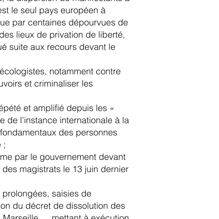
st le seul pays européen à
à vue par centaines dépourvues de
es lieux de privation de liberté,
ué suite aux recours devant le
 écologistes, notamment contre
oirs et criminaliser les
épété et amplifié depuis les «
 de l’instance internationale à la
its fondamentaux des personnes
 ;
omme par le gouvernement devant
e des magistrats le 13 juin dernier
e prolongées, saisies de
ption du décret de dissolution des
s, Marseille … mettant à exécution