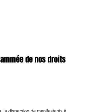
anvier2024
octobre2023
More
grammée de nos droits
s, la dispersion de manifestants à