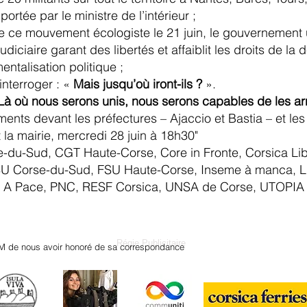
ortée par le ministre de l’intérieur ;
de ce mouvement écologiste le 21 juin, le gouvernement
udiciaire garant des libertés et affaiblit les droits de la 
entalisation politique ;
nterroger : «
Mais jusqu’où iront-ils ?
».
Là où nous serons unis, nous serons capables de les ar
ts devant les préfectures – Ajaccio et Bastia – et les
 la mairie, mercredi 28 juin à 18h30"
-du-Sud, CGT Haute-Corse, Core in Fronte, Corsica Liber
FSU Corse-du-Sud, FSU Haute-Corse, Inseme à manca, L
r A Pace, PNC, RESF Corsica, UNSA de Corse, UTOPIA «
Régie Publicitaire
M de nous avoir honoré de sa correspondance