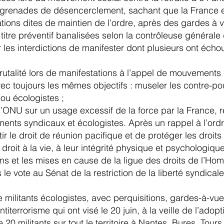
 grenades de désencerclement, sachant que la France e
érations dites de maintien de l’ordre, après des gardes 
titre préventif banalisées selon la contrôleuse générale d
 les interdictions de manifester dont plusieurs ont écho
alité lors de manifestations à l’appel de mouvements
c toujours les mêmes objectifs : museler les contre-pouv
u écologistes ;
’ONU sur un usage excessif de la force par la France, r
ments syndicaux et écologistes. Après un rappel à l’ordre
tir le droit de réunion pacifique et de protéger les dro
droit à la vie, à leur intégrité physique et psychologique
ns et les mises en cause de la ligue des droits de l’H
 le vote au Sénat de la restriction de la liberté syndical
 militants écologistes, avec perquisitions, gardes-à-vu
ntiterrorisme qui ont visé le 20 juin, à la veille de l’ado
 20 militants sur tout le territoire à Nantes, Bures, Tour