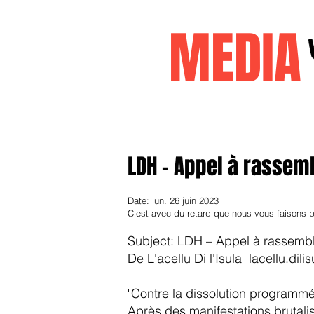
MEDI
Accueil
janvier2026
decembr
LDH – Appel à rassem
Date: lun. 26 juin 2023
C'est avec du retard que nous vous faisons p
Subject: LDH – Appel à rassembl
De L'acellu Di l'Isula
lacellu.dil
"Contre la dissolution programmé
Après des manifestations brutalis