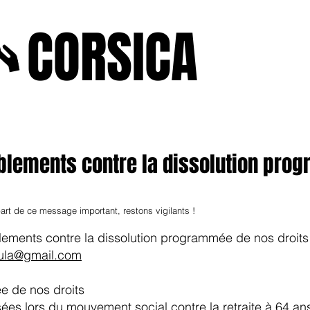
A
CORSICA
e2025
novenbre2025
janvierfevrier2025
juin2024
j
blements contre la dissolution pro
art de ce message important, restons vigilants !
ements contre la dissolution programmée de nos droits
isula@gmail.com
e de nos droits
ées lors du mouvement social contre la retraite à 64 an