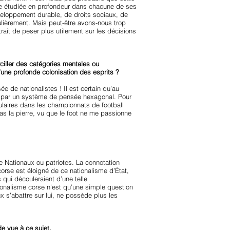
tre étudiée en profondeur dans chacune de ses
veloppement durable, de droits sociaux, de
égulièrement. Mais peut-être avons-nous trop
trait de peser plus utilement sur les décisions
iller des catégories mentales ou
une profonde colonisation des esprits ?
 de nationalistes ! Il est certain qu’au
s par un système de pensée hexagonal. Pour
ulaires dans les championnats de football
 pas la pierre, vu que le foot ne me passionne
e Nationaux ou patriotes. La connotation
corse est éloigné de ce nationalisme d’État,
 qui découleraient d’une telle
tionalisme corse n’est qu’une simple question
 s’abattre sur lui, ne possède plus les
de vue à ce sujet.