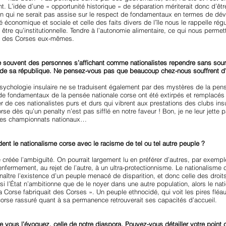
t. L’idée d’une « opportunité historique » de séparation mériterait donc d’ê
on qui ne serait pas assise sur le respect de fondamentaux en termes de dé
ité économique et sociale et celle des faits divers de l’île nous le rappelle r
être qu’institutionnelle. Tendre à l’autonomie alimentaire, ce qui nous permet
ue des Corses eux-mêmes.
e souvent des personnes s’affichant comme nationalistes rependre sans sourc
t de sa république. Ne pensez-vous pas que beaucoup chez-nous souffrent d’
sychologie insulaire ne se traduisent également par des mystères de la pensée
de fondamentaux de la pensée nationale corse ont été extirpés et remplacé
 de ces nationalistes purs et durs qui vibrent aux prestations des clubs ins
-corse dès qu’un penalty n’est pas sifflé en notre faveur ! Bon, je ne leur jette
 les championnats nationaux…
t le nationalisme corse avec le racisme de tel ou tel autre peuple ?
 créée l’ambiguïté. On pourrait largement lu en préférer d’autres, par exempl
enfermement, au rejet de l’autre, à un ultra-protectionnisme. Le nationalisme 
onnaître l’existence d’un peuple menacé de disparition, et donc celle des droits
si l’État n’ambitionne que de le noyer dans une autre population, alors le na
orse fabriquait des Corses ». Un peuple ethnocidé, qui voit les pires fléaux
orse rassuré quant à sa permanence retrouverait ses capacités d’accueil.
ous l’évoquez, celle de notre diaspora. Pouvez-vous détailler votre point 