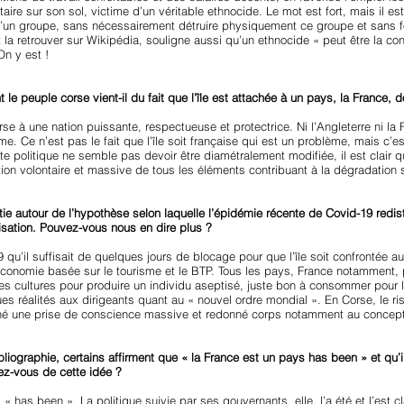
aire sur son sol, victime d’un véritable ethnocide. Le mot est fort, mais il es
e d’un groupe, sans nécessairement détruire physiquement ce groupe et sans 
peut la retrouver sur Wikipédia, souligne aussi qu’un ethnocide « peut être 
On y est !
e peuple corse vient-il du fait que l’île est attachée à un pays, la France, d
se à une nation puissante, respectueuse et protectrice. Ni l’Angleterre ni la 
me. Ce n’est pas le fait que l’île soit française qui est un problème, mais c’e
 politique ne semble pas devoir être diamétralement modifiée, il est clair qu
tion volontaire et massive de tous les éléments contribuant à la dégradation so
ie autour de l’hypothèse selon laquelle l’épidémie récente de Covid-19 redis
lisation. Pouvez-vous nous en dire plus ?
 qu’il suffisait de quelques jours de blocage pour que l’île soit confrontée 
e économie basée sur le tourisme et le BTP. Tous les pays, France notamment, p
s, les cultures pour produire un individu aseptisé, juste bon à consommer pour 
s réalités aux dirigeants quant au « nouvel ordre mondial ». En Corse, le ri
îné une prise de conscience massive et redonné corps notamment au concept
iographie, certains affirment que « la France est un pays has been » et qu’il
ez-vous de cette idée ?
« has been ». La politique suivie par ses gouvernants, elle, l’a été et l’est c