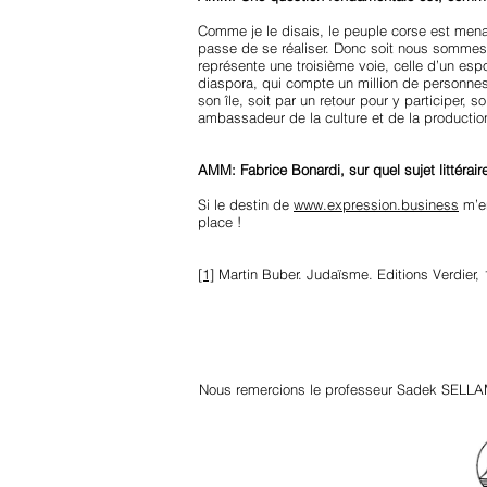
Comme je le disais, le peuple corse est men
passe de se réaliser. Donc soit nous sommes 
représente une troisième voie, celle d’un es
diaspora, qui compte un million de personnes
son île, soit par un retour pour y participer, 
ambassadeur de la culture et de la production
AMM: Fabrice Bonardi, sur quel sujet littérai
Si le destin de
www.expression.business
m’en
place !
[1]
Martin Buber. Judaïsme. Editions Verdier, 
Nous remercions le professeur Sadek SELLA