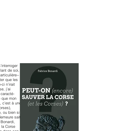
anvier2024
octobre2023
More
'interroger
lant de soi,
rticulière--
ter que les
ci n’irait
e, j’ai
 caracté-
sé que mon
, c’est à une
orses),
, ou bien si
 demeure sait
 Bonardi,
 la Corse