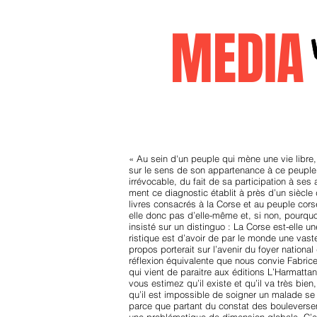
MEDI
Accueil
janvier2026
decembr
« Au sein d'un peuple qui mène une vie libre, 
sur le sens de son appartenance à ce peuple. C
irrévocable, du fait de sa participation à ses
ment ce diagnostic établit à près d’un siècl
livres consacrés à la Corse et au peuple corse 
elle donc pas d’elle-même et, si non, pourquo
insisté sur un distinguo : La Corse est-elle u
ristique est d’avoir de par le monde une vas
propos porterait sur l’avenir du foyer nationa
réflexion équivalente que nous convie Fabrice
qui vient de paraitre aux éditions L’Harmatta
vous estimez qu’il existe et qu’il va très bi
qu’il est impossible de soigner un malade se 
parce que partant du constat des bouleverseme