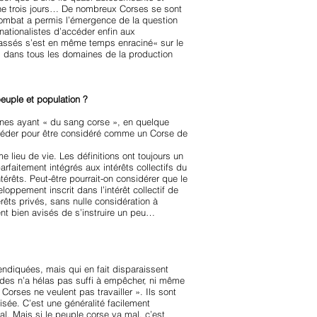
ine trois jours… De nombreux Corses se sont
r combat a permis l’émergence de la question
s nationalistes d’accéder enfin aux
 passés s’est en même temps enraciné« sur le
es, dans tous les domaines de la production
euple et population ?
onnes ayant « du sang corse », en quelque
posséder pour être considéré comme un Corse de
 lieu de vie. Les définitions ont toujours un
arfaitement intégrés aux intérêts collectifs du
rêts. Peut-être pourrait-on considérer que le
ppement inscrit dans l’intérêt collectif de
érêts privés, sans nulle considération à
ent bien avisés de s’instruire un peu…
endiquées, mais qui en fait disparaissent
des n’a hélas pas suffi à empêcher, ni même
Corses ne veulent pas travailler ». Ils sont
isée. C’est une généralité facilement
al. Mais si le peuple corse va mal, c’est