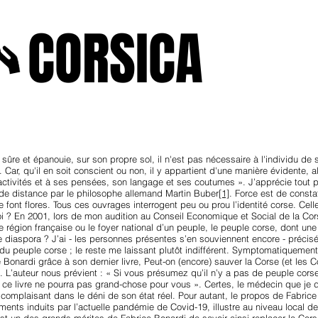
A
CORSICA
e2025
novenbre2025
janvierfevrier2025
juin2024
j
sûre et épanouie, sur son propre sol, il n'est pas nécessaire à l'individu de s
ar, qu'il en soit conscient ou non, il y appartient d'une manière évidente, al
 activités et à ses pensées, son langage et ses coutumes ». J’apprécie tout pa
e de distance par le philosophe allemand Martin Buber
[1]
. Force est de consta
font flores. Tous ces ouvrages interrogent peu ou prou l’identité corse. Celle-
i ? En 2001, lors de mon audition au Conseil Economique et Social de la Cors
ne région française ou le foyer national d’un peuple, le peuple corse, dont une
te diaspora ? J’ai - les personnes présentes s’en souviennent encore - préci
l du peuple corse ; le reste me laissant plutôt indifférent. Symptomatiquement
 Bonardi grâce à son dernier livre, Peut-on (encore) sauver la Corse (et les C
n. L’auteur nous prévient : « Si vous présumez qu’il n’y a pas de peuple corse
en, ce livre ne pourra pas grand-chose pour vous ». Certes, le médecin que je
complaisant dans le déni de son état réel. Pour autant, le propos de Fabrice
nts induits par l’actuelle pandémie de Covid-19, illustre au niveau local de