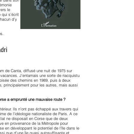
se dans son
gémonie
ers le
qui s’écrit
chacun d’y
os.
dri
bum de Canta, diffusé une nuit de 1975 sur
e vacances. J’entamais une sorte de riacquistu
croisée des chemins en 1989, puis à deux
e, principalement pour les autres, mais aussi
Corse a emprunté une mauvaise route ?
érieur. Ils n’ont pas échappé aux travers qui
time de l’idéologie nationaliste de Paris. A ce
’État ne disposait en Corse que de deux
ssive en provenance de la Métropole pour
se en développant le potentiel de l’île dans le
si que d’une île quasi autosuffisante et