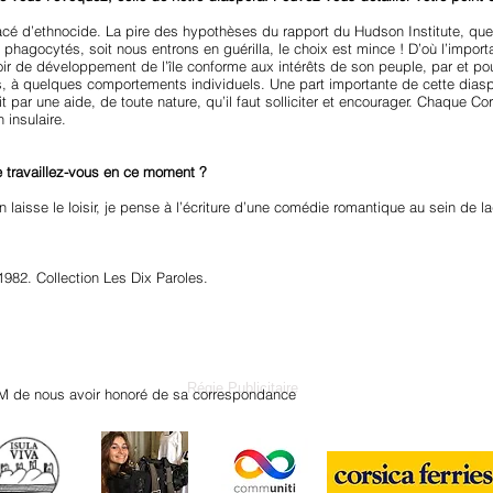
acé d’ethnocide. La pire des hypothèses du rapport du Hudson Institute, q
phagocytés, soit nous entrons en guérilla, le choix est mince ! D’où l’impor
poir de développement de l’île conforme aux intérêts de son peuple, par et p
, à quelques comportements individuels. Une part importante de cette diasp
soit par une aide, de toute nature, qu’il faut solliciter et encourager. Chaque 
 insulaire.
re travaillez-vous en ce moment ?
 laisse le loisir, je pense à l’écriture d’une comédie romantique au sein de laq
1982. Collection Les Dix Paroles.
Régie Publicitaire
M de nous avoir honoré de sa correspondance