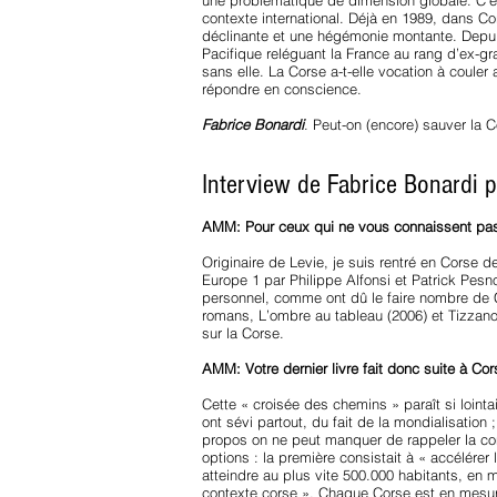
une problématique de dimension globale. C’es
contexte international. Déjà en 1989, dans C
déclinante et une hégémonie montante. Depuis
Pacifique reléguant la France au rang d’ex-gr
sans elle. La Corse a-t-elle vocation à coule
répondre en conscience.
Fabrice Bonardi
. Peut-on (encore) sauver la C
Interview de Fabrice Bonardi 
AMM: Pour ceux qui ne vous connaissent pas
Originaire de Levie, je suis rentré en Corse d
Europe 1 par Philippe Alfonsi et Patrick Pesn
personnel, comme ont dû le faire nombre de Co
romans, L’ombre au tableau (2006) et Tizzano 
sur la Corse.
AMM: Votre dernier livre fait donc suite à C
Cette « croisée des chemins » paraît si loint
ont sévi partout, du fait de la mondialisation 
propos on ne peut manquer de rappeler la con
options : la première consistait à « accélére
atteindre au plus vite 500.000 habitants, en m
contexte corse ». Chaque Corse est en mesure