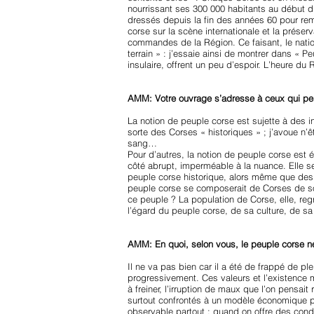
nourrissant ses 300 000 habitants au début d
dressés depuis la fin des années 60 pour reme
corse sur la scène internationale et la préserv
commandes de la Région. Ce faisant, le natio
terrain » : j’essaie ainsi de montrer dans « P
insulaire, offrent un peu d’espoir. L’heure d
AMM: Votre ouvrage s’adresse à ceux qui pens
La notion de peuple corse est sujette à des i
sorte des Corses « historiques » ; j’avoue n’
sang…
Pour d’autres, la notion de peuple corse est 
côté abrupt, imperméable à la nuance. Elle ser
peuple corse historique, alors même que des 
peuple corse se composerait de Corses de sou
ce peuple ? La population de Corse, elle, regr
l’égard du peuple corse, de sa culture, de sa
AMM: En quoi, selon vous, le peuple corse ne 
Il ne va pas bien car il a été de frappé de p
progressivement. Ces valeurs et l’existence
à freiner, l’irruption de maux que l’on pensai
surtout confrontés à un modèle économique per
observable partout : quand on offre des condit