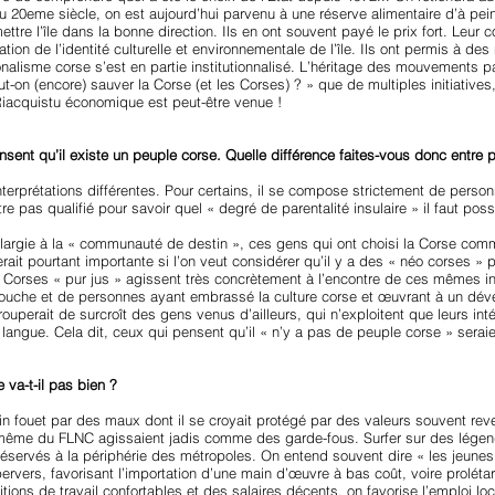
u 20eme siècle, on est aujourd’hui parvenu à une réserve alimentaire d’à pe
ttre l’île dans la bonne direction. Ils en ont souvent payé le prix fort. Leu
ation de l’identité culturelle et environnementale de l’île. Ils ont permis à de
nalisme corse s’est en partie institutionnalisé. L’héritage des mouvements
eut-on (encore) sauver la Corse (et les Corses) ? » que de multiples initiativ
u Riacquistu économique est peut-être venue !
ent qu’il existe un peuple corse. Quelle différence faites-vous donc entre p
nterprétations différentes. Pour certains, il se compose strictement de pers
être pas qualifié pour savoir quel « degré de parentalité insulaire » il faut 
élargie à la « communauté de destin », ces gens qui ont choisi la Corse comme
ait pourtant importante si l’on veut considérer qu’il y a des « néo corses » p
Corses « pur jus » agissent très concrètement à l’encontre de ces mêmes inté
che et de personnes ayant embrassé la culture corse et œuvrant à un dévelo
ouperait de surcroît des gens venus d’ailleurs, qui n’exploitent que leurs int
 langue. Cela dit, ceux qui pensent qu’il « n’y a pas de peuple corse » serai
va-t-il pas bien ?
lein fouet par des maux dont il se croyait protégé par des valeurs souvent rev
 même du FLNC agissaient jadis comme des garde-fous. Surfer sur des légen
t réservés à la périphérie des métropoles. On entend souvent dire « les jeunes 
vers, favorisant l’importation d’une main d’œuvre à bas coût, voire prolétar
ions de travail confortables et des salaires décents, on favorise l’emploi loc