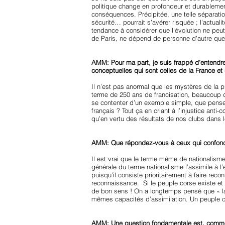
politique change en profondeur et durablemen
conséquences. Précipitée, une telle séparati
sécurité… pourrait s’avérer risquée ; l’actual
tendance à considérer que l’évolution ne peut 
de Paris, ne dépend de personne d’autre q
AMM: Pour ma part, je suis frappé d’entendr
conceptuelles qui sont celles de la France e
Il n’est pas anormal que les mystères de la p
terme de 250 ans de francisation, beaucoup 
se contenter d’un exemple simple, que penser
français ? Tout ça en criant à l’injustice anti
qu’en vertu des résultats de nos clubs dans
AMM: Que répondez-vous à ceux qui confonden
Il est vrai que le terme même de nationalisme
générale du terme nationalisme l’assimile à l’
puisqu’il consiste prioritairement à faire rec
reconnaissance. Si le peuple corse existe et 
de bon sens ! On a longtemps pensé que « la C
mêmes capacités d’assimilation. Un peuple c
AMM: Une question fondamentale est, comme v