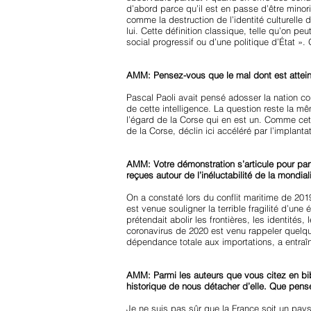
d’abord parce qu’il est en passe d’être minorit
comme la destruction de l’identité culturell
lui. Cette définition classique, telle qu’on 
social progressif ou d’une politique d’État ». 
AMM: Pensez-vous que le mal dont est atteint l
Pascal Paoli avait pensé adosser la nation cor
de cette intelligence. La question reste la mê
l’égard de la Corse qui en est un. Comme cette
de la Corse, déclin ici accéléré par l’implanta
AMM: Votre démonstration s’articule pour part
reçues autour de l’inéluctabilité de la mondia
On a constaté lors du conflit maritime de 2019
est venue souligner la terrible fragilité d’un
prétendait abolir les frontières, les identité
coronavirus de 2020 est venu rappeler quelque
dépendance totale aux importations, a entra
AMM: Parmi les auteurs que vous citez en bibl
historique de nous détacher d’elle. Que pens
Je ne suis pas sûr que la France soit un pays 