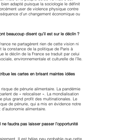
t bien adapté puisque la sociologie le définit
forcément user de violence physique contre
la conséquence d’un changement économique ou
ont beaucoup disent qu’il est sur le déclin ?
France ne partagèrent rien de cette vision ni
st la constance de la politique de Paris à
e le déclin de la France se traduit par celui
ciale, environnementale et culturelle de l’île.
tribue les cartes en brisant maintes idées
au risque de pénurie alimentaire. La pandémie
arlent de « relocaliser ». La mondialisation
le plus grand profit des multinationales. Le
sque de pénurie, qui a mis en évidence notre
 d’autonomie alimentaire.
 ne faudra pas laisser passer l’opportunité
lairement. Il est hélas peu probable que cette