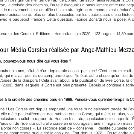
t un des grands mérites de Fabrice Bonardi de savoir ainsi replacer la Cor
orse, la croisée des chemins, l’auteur évoquait un basculement entre une hé
 le mouvement s’est amplifié et l’axe stratégique du monde s’est déplacé v
ande puissance de plus en plus bousculée par les soubresauts d’une histoire 
r avec le paquebot France ? Cette question, Fabrice Bonardi nous la pose. A 
orse (et les Corses). Editions L’Harmattan, juin 2020 ; 123 pages ; 14,50 eur
pour Média Corsica réalisée par Ange-Mathieu Mezza
, pouvez-vous nous dire qui vous êtes ?
epuis trois ans, affublé d’un déplorable accent parisien ! C’est le premier al
ot, qui m’avait permis de comprendre que l’île était autre chose qu’un lieu d
rses de la diaspora ! Cela avait abouti à la publication du livre Corse, la 
(2009), dans lesquels la Corse est bien présente. Depuis je continue à écrir
orse à la croisée des chemins paru en 1989. Pensez-vous qu’entre-temps la 
aine ! Les Corses ont depuis emprunté une route principalement tracée de l’ext
; elle a été particulièrement destructrice pour la Corse, qui a été, en plus, vic
clusion du célèbre rapport du Hudson Institute, conclusion selon laquelle l
r l’érosion de l’identité culturelle corse en encourageant une immigration ma
ajorité non corses ». La seconde était de « conserver l’identité culturelle cor
 de comprendre quel a été le choix de l’État depuis 1972... On retiendra aus