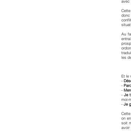
avec 
Cette
donc 
confl
situa
Au fa
entra
prosp
ordon
tradu
les d
Et le 
-
Déso
-
Pard
-
Merc
-
Je 
moi-
-
Je g
Cette
on en
soit 
avoir