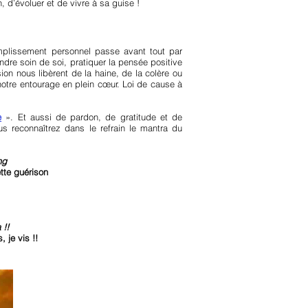
, d’évoluer et de vivre à sa guise !
mplissement personnel passe avant tout par
rendre soin de soi, pratiquer la pensée positive
sion nous libèrent de la haine, de la colère ou
e notre entourage en plein cœur. Loi de cause à
e
». Et aussi de pardon, de gratitude et de
us reconnaîtrez dans le refrain le mantra du
ng
tte guérison
 !!
 je vis !!