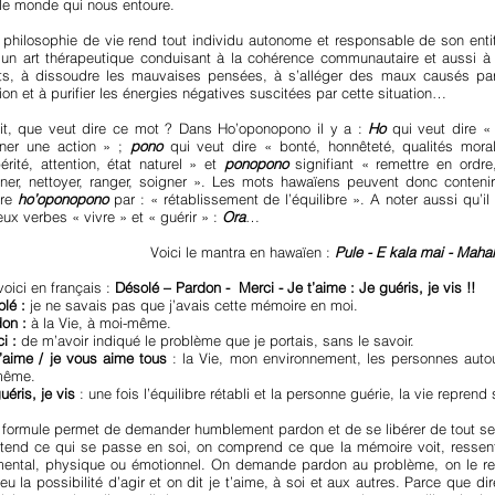
le monde qui nous entoure.
 philosophie de vie rend tout individu autonome et responsable de son ent
un art thérapeutique conduisant à la cohérence communautaire et aussi à l’
its, à dissoudre les mauvaises pensées, à s’alléger des maux causés par 
tion et à purifier les énergies négatives suscitées par cette situation…
it, que veut dire ce mot ? Dans Ho’oponopono il y a :
Ho
qui veut dire «
iner une action » ;
pono
qui veut dire « bonté, honnêteté, qualités moral
érité, attention, état naturel » et
ponopono
signifiant « remettre en ordre, r
ner, nettoyer, ranger, soigner ». Les mots hawaïens peuvent donc contenir 
ire
ho’oponopono
par : « rétablissement de l’équilibre ». A noter aussi qu’i
eux verbes « vivre » et « guérir » :
Ora
…
Voici le mantra en hawaïen :
Pule - E kala mai - Maha
voici en français :
Désolé – Pardon - Merci - Je t’aime : Je guéris, je vis !!
lé :
je ne savais pas que j’avais cette mémoire en moi.
on :
à la Vie, à moi-même.
i :
de m’avoir indiqué le problème que je portais, sans le savoir.
t’aime / je vous aime tous
: la Vie, mon environnement, les personnes aut
même.
uéris, je vis
: une fois l’équilibre rétabli et la personne guérie, la vie reprend
 formule permet de demander humblement pardon et de se libérer de tout sen
tend ce qui se passe en soi, on comprend ce que la mémoire voit, ressent 
mental, physique ou émotionnel. On demande pardon au problème, on le reme
 eu la possibilité d’agir et on dit je t’aime, à soi et aux autres. Parce que di