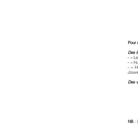
Pour a
Des li
- « L
- « H
- « H
Jouv
Des v
NB
: 