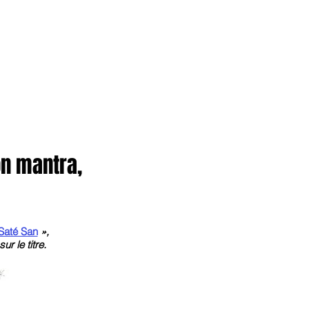
anvier2024
octobre2023
More
on mantra,
Saté San
»,
r le titre.