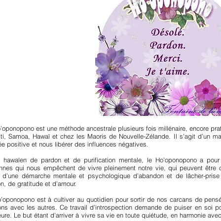
’oponopono est une méthode ancestrale plusieurs fois millénaire, encore pr
iti, Samoa, Hawaï et chez les Maoris de Nouvelle-Zélande. Il s’agit d’un man
e positive et nous libérer des influences négatives.
l hawaïen de pardon et de purification mentale, le Ho’oponopono a pou
nnes qui nous empêchent de vivre pleinement notre vie, qui peuvent être c
t d’une démarche mentale et psychologique d’abandon et de lâcher-prise 
n, de gratitude et d’amour.
’oponopono est à cultiver au quotidien pour sortir de nos carcans de pensé
ions avec les autres. Ce travail d’introspection demande de puiser en soi p
ieure. Le but étant d’arriver à vivre sa vie en toute quiétude, en harmonie av