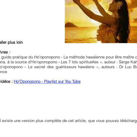
ller plus loin
vres :
e guide pratique du Ho’oponopono - La méthode hawaïenne pour être maître de
una, à la source d'Ho'oponopono - Les 7 lois spirituelles », auteur : Serge Ka
o’oponopono – Le secret des guérisseurs hawaïens », auteurs : Dr Luc Bod
ence
idéos :
Ho’Oponopono - Playlist sur You Tube
il existe une version plus complète de cet article, que vous pouvez télécharg