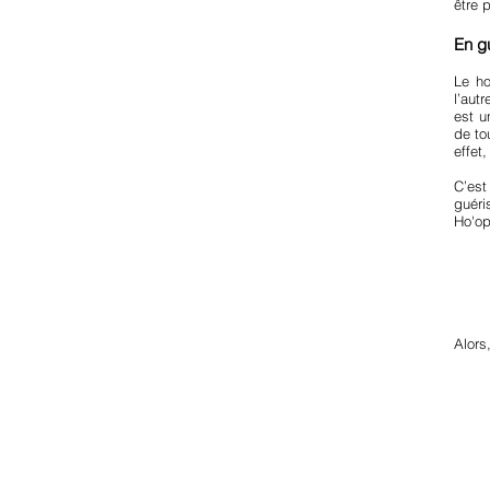
être 
En g
Le ho
l’aut
est u
de to
effet
C’est
guéri
Ho'op
Alors