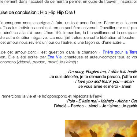
pleinement dans l’accueil de ce mantra permet en outre de trouver l’inspiration
uise de conclusion : Hip Hip Hip Ora !
’oponopono nous enseigne à faire un tout avec l’autre. Parce que l’acco
re. Tous les individus sont unis en un seul être universel. Travailler sur soi, p
n bénéfice allant à tous. L’humilité, le pardon, la bienveillance et la compas
ute autre émotion négative. L’amour jaillit alors de cette libération et touch
, cet amour nous revient un jour ou l’autre, d’une façon ou d’une autre…
 de cet amour dont il est question dans la chanson «
Prière pour la Terr
son. Elle a été écrite par
Ena Vie
, chanteuse et auteur-compositeur, et vo
onopono (
désolé, pardon, merci, je t’aime
) :
I'm sorry, Forgive me, I offer this heali
Je suis désolée, je te demande pardon, j'offre ce
I love you and thank you – amen
Je vous aime et merci - amen
, remercions la vie et le ho’oponopono et répétons à l’envi :
Pule - E kala mai - Mahalo - Aloha : Ora
Désolé – Pardon - Merci - Je t’aime : Je guéris,