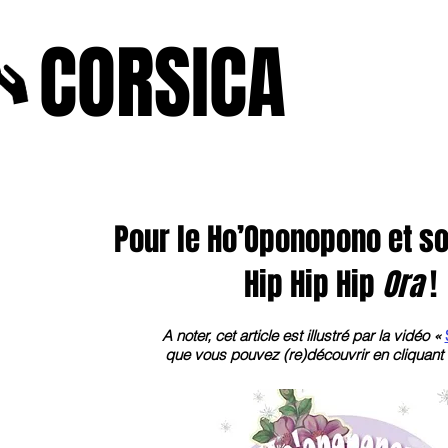
A
CORSICA
e2025
novenbre2025
janvierfevrier2025
juin2024
j
Pour le Ho’Oponopono et s
Hip Hip Hip
Ora
!
A noter, cet article est illustré par la vidéo «
que vous pouvez (re)découvrir en cliquant su