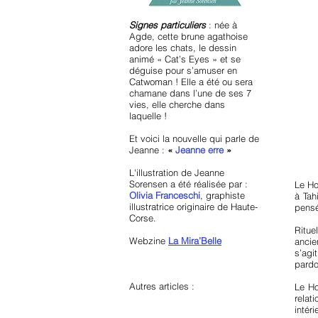
Signes particuliers
: née à
Agde, cette brune agathoise
adore les chats, le dessin
animé « Cat’s Eyes » et se
déguise pour s’amuser en
Catwoman ! Elle a été ou sera
chamane dans l’une de ses 7
vies, elle cherche dans
laquelle !
Et voici la nouvelle qui parle de
Jeanne :
«
Jeanne erre
»
L'illustration de Jeanne
Sorensen a été réalisée par :
Le Ho
Olivia Franceschi
, graphiste
à Tah
illustratrice originaire de Haute-
pensé
Corse.
Ritue
Webzine
La Mira’Belle
ancie
s’agi
pardo
Autres articles :
Le Ho
relat
intér