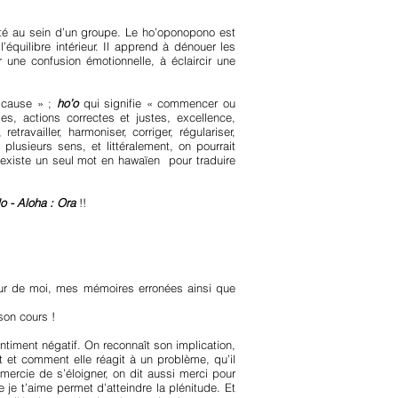
ité au sein d’un groupe. Le ho’oponopono est
équilibre intérieur. Il apprend à dénouer les
une confusion émotionnelle, à éclaircir une
 cause » ;
ho’o
qui signifie « commencer ou
es, actions correctes et justes, excellence,
etravailler, harmoniser, corriger, régulariser,
plusieurs sens, et littéralement, on pourrait
l existe un seul mot en hawaïen pour traduire
lo - Aloha : Ora
!!
our de moi, mes mémoires erronées ainsi que
 son cours !
timent négatif. On reconnaît son implication,
et comment elle réagit à un problème, qu’il
rcie de s’éloigner, on dit aussi merci pour
re je t’aime permet d’atteindre la plénitude. Et