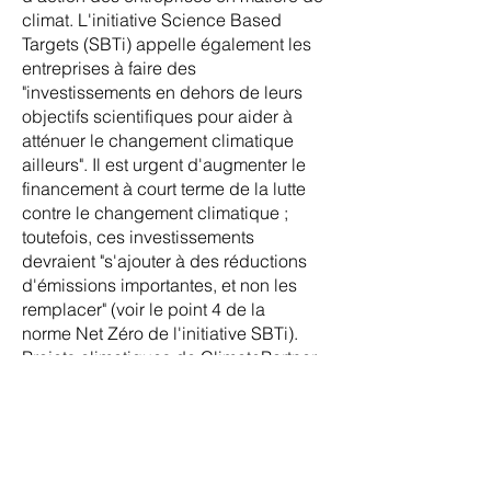
climat. L'initiative Science Based
Targets (SBTi) appelle également les
entreprises à faire des
"investissements en dehors de leurs
objectifs scientifiques pour aider à
atténuer le changement climatique
ailleurs". Il est urgent d'augmenter le
financement à court terme de la lutte
contre le changement climatique ;
toutefois, ces investissements
devraient "s'ajouter à des réductions
d'émissions importantes, et non les
remplacer" (voir le point 4 de la
norme
Net Zéro de l'initiative SBTi
).
Projets climatiques de ClimatePartner
ClimatePartner, avec sa filiale
ClimatePartner Impact axée sur les
projets climatiques, développe et
soutient des projets dans le monde
entier. En tant que client, vous avez