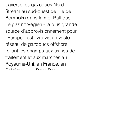
traverse les gazoducs Nord
Stream au sud-ouest de l'île de
Bornholm
dans la mer Baltique .
Le gaz norvégien - la plus grande
source d'approvisionnement pour
l'Europe - est livré via un vaste
réseau de gazoducs offshore
reliant les champs aux usines de
traitement et aux marchés au
Royaume-Uni
, en
France
, en
Belgique
, aux
Pays-Bas
, en
Allemagne
, au
Danemark
et en
Pologne
.
Le gazoduc offshore
Balticconnector reliant la
Finlande
à l'
Estonie
a été mis en service en
2020 et a principalement été
utilisé pour acheminer du gaz