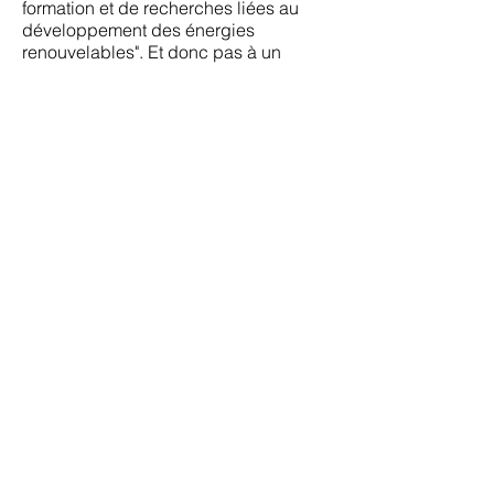
formation et de recherches liées au
développement des énergies
renouvelables". Et donc pas à un
parking.
Mais Nicole Ottavy, en session, ne s'est
pas privée de rappeler que cette zone
avait été "annulée par le tribunal
administratif en 2014", "une décision
confirmée par la Cour d'appel de
Marseille le 15 mai 2016".
Dans son courrier, U levante le
reconnaît, mais ne se gêne pas pour
rappeler à l'adjointe que l'urbanisme
de la zone était "subordonné
explicitement à une modification du
POS ou à la création d'une ZAC. Or, il
n'y a jamais eu ni modification du POS
ni création de ZAC".
Le secteur resterait donc
inconstructible...
On le voit, la politique d'urbanisme
d'Ajaccio, plus grande ville de Corse,
principal bassin de population et objet