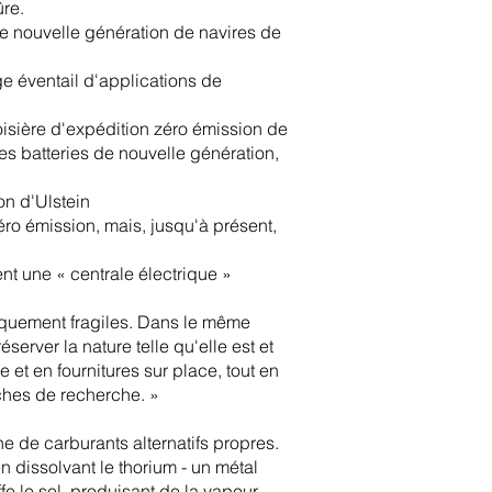
ûre.
e nouvelle génération de navires de
e éventail d'applications de
oisière d'expédition zéro émission de
s batteries de nouvelle génération,
on d'Ulstein
éro émission, mais, jusqu'à présent,
nt une « centrale électrique »
iquement fragiles. Dans le même
server la nature telle qu'elle est et
 et en fournitures sur place, tout en
âches de recherche. »
e de carburants alternatifs propres.
n dissolvant le thorium - un métal
fe le sel, produisant de la vapeur