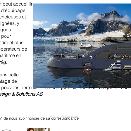
f peut accueillir
 d'équipage,
lencieuses et
ignées, y
iques.
n pour
sûre et plus
 opérateurs de
maritime en
våg
,
ans cette
ntage de
s pouvons permettre les changements nécessaires que le monde
esign & Solutions AS
.
Régie Publicitaire
M de nous avoir honoré de sa correspondance