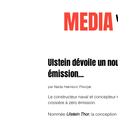
MEDI
Accueil
janvier2026
decembr
Ulstein dévoile un no
émission...
par Naida Hakirevic Prevljak
Le constructeur naval et concepteur
croisière à zéro émission.
Nommée
Ulstein Thor
, la conception