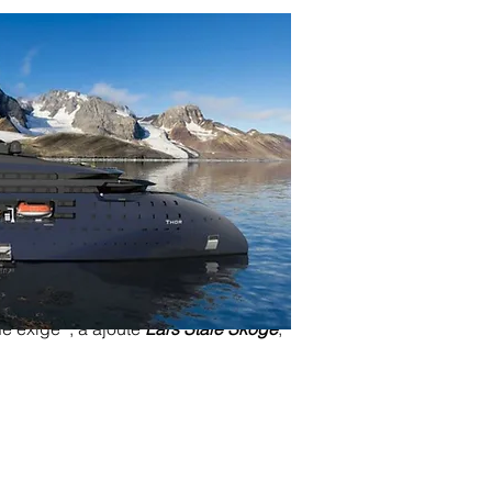
 exige" , a ajouté
Lars Ståle Skoge
,