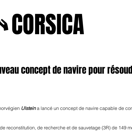
A
CORSICA
e2025
novenbre2025
janvierfevrier2025
juin2024
j
uveau concept de navire pour résoudr
 norvégien
Ulstein
a lancé un concept de navire capable de conc
 de reconstitution, de recherche et de sauvetage (3R) de 149