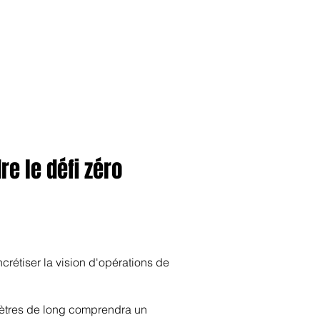
anvier2024
octobre2023
More
e le défi zéro
rétiser la vision d'opérations de
 mètres de long comprendra un