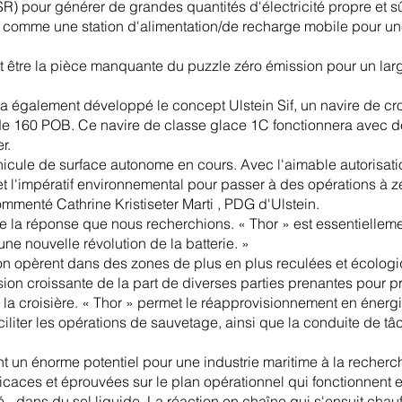
R) pour générer de grandes quantités d'électricité propre et s
r comme une station d'alimentation/de recharge mobile pour un
t être la pièce manquante du puzzle zéro émission pour un larg
n a également développé le concept Ulstein Sif, un navire de cr
de 160 POB. Ce navire de classe glace 1C fonctionnera avec de
r.
éhicule de surface autonome en cours. Avec l'aimable autorisati
 et l'impératif environnemental pour passer à des opérations à z
ommenté Cathrine Kristiseter Marti , PDG d'Ulstein.
e la réponse que nous recherchions. « Thor » est essentielleme
une nouvelle révolution de la batterie. »
ion opèrent dans des zones de plus en plus reculées et écolog
ssion croissante de la part de diverses parties prenantes pour pré
 la croisière. « Thor » permet le réapprovisionnement en énergie
ciliter les opérations de sauvetage, ainsi que la conduite de t
t un énorme potentiel pour une industrie maritime à la recherch
icaces et éprouvées sur le plan opérationnel qui fonctionnent e
é - dans du sel liquide. La réaction en chaîne qui s'ensuit chauf