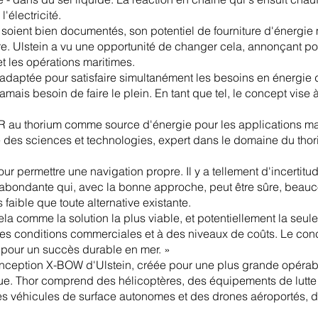
'électricité.
soient bien documentés, son potentiel de fourniture d'énergie 
re. Ulstein a vu une opportunité de changer cela, annonçant po
et les opérations maritimes.
adaptée pour satisfaire simultanément les besoins en énergie d
amais besoin de faire le plein. En tant que tel, le concept vise 
R au thorium comme source d'énergie pour les applications m
e des sciences et technologies, expert dans le domaine du thor
r permettre une navigation propre. Il y a tellement d'incertitud
 abondante qui, avec la bonne approche, peut être sûre, beauc
aible que toute alternative existante.
a comme la solution la plus viable, et potentiellement la seule 
es conditions commerciales et à des niveaux de coûts. Le conc
 pour un succès durable en mer. »
onception X-BOW d'Ulstein, créée pour une plus grande opérabili
ique. Thor comprend des hélicoptères, des équipements de lutt
es véhicules de surface autonomes et des drones aéroportés, d