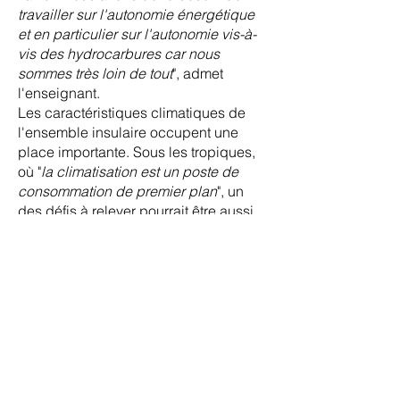
travailler sur l'autonomie énergétique
et en particulier sur l'autonomie vis-à-
vis des hydrocarbures car nous
sommes très loin de tout
", admet
l'enseignant.
Les caractéristiques climatiques de
l'ensemble insulaire occupent une
place importante. Sous les tropiques,
où "
la climatisation est un poste de
consommation de premier plan
", un
des défis à relever pourrait être aussi
celui de la valorisation de la chaleur
générée par la production
d'hydrogène. "
Sur le campus, nous
faisons fonctionner une pile à
combustible. Le travail effectué
consiste à convertir la chaleur en froid.
Celui-ci pourrait être stocké dans un
réservoir et utilisé en temps différé
pour produire de la climatisation et