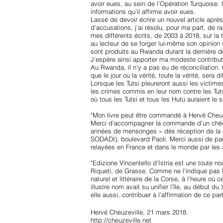
avoir eues, au sein de l’Opération Turquoise.
informations qu’il affirme avoir eues.
Lassé de devoir écrire un nouvel article apr
d’accusations, j’ai résolu, pour ma part, de
mes différents écrits, de 2003 à 2018, sur la
au lecteur de se forger lui-même son opinion
sont produits au Rwanda durant la dernière d
J’espère ainsi apporter ma modeste contributi
Au Rwanda, il n’y a pas eu de réconciliation. 
que le jour où la vérité, toute la vérité, sera 
Lorsque les Tutsi pleureront aussi les victim
les crimes commis en leur nom contre les Tuts
où tous les Tutsi et tous les Hutu auraient l
"Mon livre peut être commandé à Hervé Cheuzev
Merci d’accompagner la commande d’un chèque 
années de mensonges » dès réception de la co
SODADI), boulevard Paoli. Merci aussi de parl
relayées en France et dans le monde par les a
"Edizione Vincentello d’Istria est une toute no
Riqueti, de Grasse. Comme ne l’indique pas la 
naturel et littéraire de la Corse, à l’heure où
illustre nom avait su unifier l’île, au début d
elle aussi, contribuer à l’affirmation de ce pa
Hervé Cheuzeville, 21 mars 2018.
http://cheuzeville.net