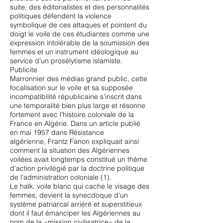
suite, des éditorialistes et des personnalités
politiques défendent la violence
symbolique de ces attaques et pointent du
doigt le voile de ces étudiantes comme une
expression intolérable de la soumission des
femmes et un instrument idéologique au
service d’un prosélytisme islamiste.
Publicite
Marronnier des médias grand public, cette
focalisation sur le voile et sa supposée
incompatibilité républicaine s’inscrit dans
une temporalité bien plus large et résonne
fortement avec l’histoire coloniale de la
France en Algérie. Dans un article publié
en mai 1957 dans Résistance
algérienne, Frantz Fanon expliquait ainsi
comment la situation des Algériennes
voilées avait longtemps constitué un thème
d’action privilégié par la doctrine politique
de l’administration coloniale (1).
Le haïk, voile blanc qui cache le visage des
femmes, devient la synecdoque d’un
système patriarcal arriéré et superstitieux
dont il faut émanciper les Algériennes au
nom de la «mission civilisatrice» de la