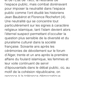
et de l’Etat de 1905, la neutralité de
l’espace public, mais combat dorénavant
pour imposer la neutralité dans l’espace
public comme l’ont étudié les historiens
Jean Baubérot et Florence Rochefort (4).
Une neutralité qui se concentre tout
particulièrement sur les signes à caractère
religieux islamique, tant l’islam devient alors
l’éternel suspect permettant d’occulter la
question plus sensible de la diversité et du
pluralisme culturel dans la société
française. Soixante ans après les
cérémonies de dévoilement sur le forum
d’Alger, trente et un ans après la première
affaire du foulard islamique, les femmes et
leur voile continuent de servir
d’épouvantails dans le débat public, où, au
motif de la cohésion républicaine, on
renonce à la tolérance démocratique.
(1) Franz Fanon, «L’Algérie se
dévoile», Résistance Algérienne, 16 mai
1957.
(2) Neil MacMaster, Burning the Veil. The
Algerian War and the «Emancipation» of
Muslim Women,
1954-1962
, Manchester