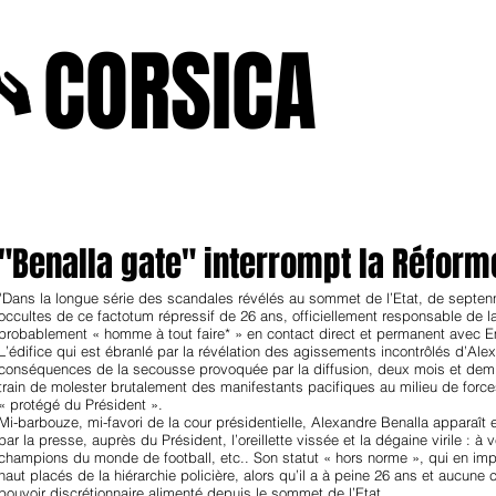
A
CORSICA
e2025
novenbre2025
janvierfevrier2025
juin2024
j
"Benalla gate" interrompt la Réforme
"Dans la longue série des scandales révélés au sommet de l’Etat, de septenn
occultes de ce factotum répressif de 26 ans, officiellement responsable de l
probablement « homme à tout faire* » en contact direct et permanent avec 
L’édifice qui est ébranlé par la révélation des agissements incontrôlés d’Alex
conséquences de la secousse provoquée par la diffusion, deux mois et demi a
train de molester brutalement des manifestants pacifiques au milieu de force
« protégé du Président ».
Mi-barbouze, mi-favori de la cour présidentielle, Alexandre Benalla apparaît 
par la presse, auprès du Président, l’oreillette vissée et la dégaine virile : à 
champions du monde de football, etc.. Son statut « hors norme », qui en imp
haut placés de la hiérarchie policière, alors qu’il a à peine 26 ans et aucune 
pouvoir discrétionnaire alimenté depuis le sommet de l’Etat.