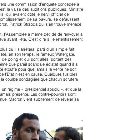
avers une commission d’enquête concédée à
’est la valse des auditions publiques, Ministre
s, qui avaient doté le nervi officiel de
accomplissement de sa bavure, se défaussent
cron, Patrick Strzoda qui s’en trouve menacé
ent, l’Assemblée a même décidé de renvoyer à
vé avant l’été. C’est dire si le retentissement
us où il s’arrêtera, parti d’un simple fait
it été, en son temps, le fameux Watergate.
de poing et qui sont allés, sortant des
 aimé que pareil scandale éclatat quand il a
été étouffé pour que jamais la vérité ne soit
de l’Etat n’est en cause. Quelques fusibles
que la courbe sondagière que chacun scrutera
un régime « présidentiel absolu », et que la
 jamais présente. Les contre-pouvoirs sont
manuel Macron vient subitement de révéler sa