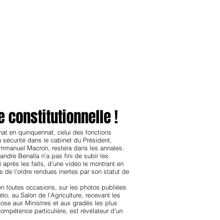
anvier2024
octobre2023
More
 constitutionnelle !
at en quinquennat, celui des fonctions
a sécurité dans le cabinet du Président,
Emmanuel Macron, restera dans les annales.
andre Benalla n’a pas fini de subir les
près les faits, d’une vidéo le montrant en
s de l’ordre rendues inertes par son statut de
en toutes occasions, sur les photos publiées
vélo, au Salon de l’Agriculture, recevant les
ose aux Ministres et aux gradés les plus
compétence particulière, est révélateur d’un