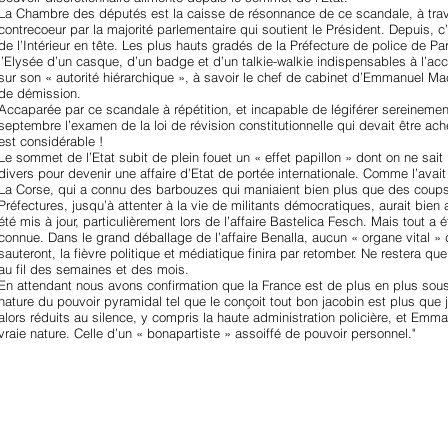
La Chambre des députés est la caisse de résonnance de ce scandale, à tr
contrecoeur par la majorité parlementaire qui soutient le Président. Depuis, c
de l’Intérieur en tête. Les plus hauts gradés de la Préfecture de police de Pari
l’Elysée d’un casque, d’un badge et d’un talkie-walkie indispensables à l’
sur son « autorité hiérarchique », à savoir le chef de cabinet d’Emmanuel Ma
de démission.
Accaparée par ce scandale à répétition, et incapable de légiférer sereinem
septembre l’examen de la loi de révision constitutionnelle qui devait être ache
est considérable !
Le sommet de l’Etat subit de plein fouet un « effet papillon » dont on ne sait pl
divers pour devenir une affaire d’Etat de portée internationale. Comme l’ava
La Corse, qui a connu des barbouzes qui maniaient bien plus que des coups 
Préfectures, jusqu’à attenter à la vie de militants démocratiques, aurait bien
été mis à jour, particulièrement lors de l’affaire Bastelica Fesch. Mais tout a 
connue. Dans le grand déballage de l’affaire Benalla, aucun « organe vital » 
sauteront, la fièvre politique et médiatique finira par retomber. Ne restera 
au fil des semaines et des mois.
En attendant nous avons confirmation que la France est de plus en plus sous 
nature du pouvoir pyramidal tel que le conçoit tout bon jacobin est plus que
alors réduits au silence, y compris la haute administration policière, et Em
vraie nature. Celle d’un « bonapartiste » assoiffé de pouvoir personnel."