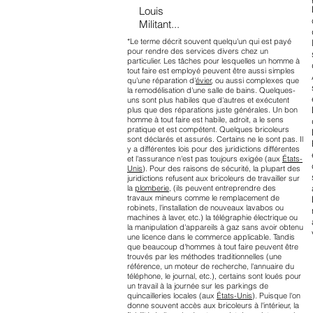
Louis
Militant...
*Le terme décrit souvent quelqu'un qui est payé
pour rendre des services divers chez un
particulier. Les tâches pour lesquelles un homme à
tout faire est employé peuvent être aussi simples
qu'une réparation d'
évier
, ou aussi complexes que
la remodélisation d'une salle de bains. Quelques-
uns sont plus habiles que d'autres et exécutent
plus que des réparations juste générales. Un bon
homme à tout faire est habile, adroit, a le sens
pratique et est compétent. Quelques bricoleurs
sont déclarés et assurés. Certains ne le sont pas. Il
y a différentes lois pour des juridictions différentes
et l'assurance n'est pas toujours exigée (aux
États-
Unis
). Pour des raisons de sécurité, la plupart des
juridictions refusent aux bricoleurs de travailler sur
la
plomberie
, (ils peuvent entreprendre des
travaux mineurs comme le remplacement de
robinets, l'installation de nouveaux lavabos ou
machines à laver, etc.) la télégraphie électrique ou
la manipulation d'appareils à gaz sans avoir obtenu
une licence dans le commerce applicable. Tandis
que beaucoup d'hommes à tout faire peuvent être
trouvés par les méthodes traditionnelles (une
référence, un moteur de recherche, l'annuaire du
téléphone, le journal, etc.), certains sont loués pour
un travail à la journée sur les parkings de
quincailleries locales (aux
États-Unis
). Puisque l'on
donne souvent accès aux bricoleurs à l'intérieur, la