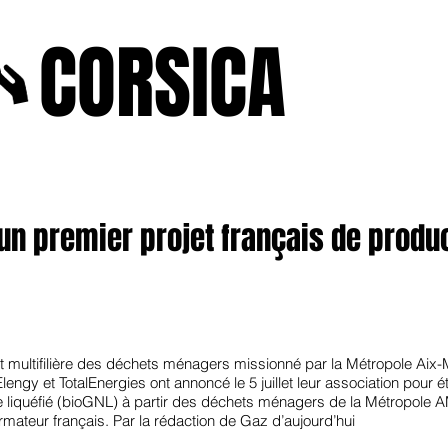
A
CORSICA
e2025
novenbre2025
janvierfevrier2025
juin2024
j
un premier projet français de produ
nt multifilière des déchets ménagers missionné par la Métropole Aix
ngy et TotalEnergies ont annoncé le 5 juillet leur association pour étu
e liquéfié (bioGNL) à partir des déchets ménagers de la Métropole 
’armateur français. Par la rédaction de Gaz d’aujourd’hui