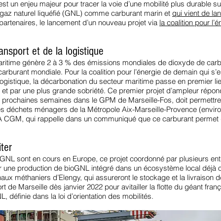
est un enjeu majeur pour tracer la voie d’une mobilité plus durabl
gaz naturel liquéfié (GNL) comme carburant marin et
qui vient de l
partenaires, le lancement d’un nouveau projet via
la coalition pour l
ansport et de la logistique
maritime génère 2 à 3 % des émissions mondiales de dioxyde de car
rburant mondiale. Pour la coalition pour l’énergie de demain qui s’
 logistique, la décarbonation du secteur maritime passe en premier lie
es et par une plus grande sobriété. Ce premier projet d’ampleur rép
s prochaines semaines dans le GPM de Marseille-Fos, doit permettre 
es déchets ménagers de la Métropole Aix-Marseille-Provence (enviro
CMA CGM, qui rappelle dans un communiqué que ce carburant permet 
ter
oGNL sont en cours en Europe, ce projet coordonné par plusieurs entr
créer une production de bioGNL intégré dans un écosystème local déjà 
ux méthaniers d’Elengy, qui assureront le stockage et la livraison de
t de Marseille dès janvier 2022 pour avitailler la flotte du géant frança
définie dans la loi d’orientation des mobilités.