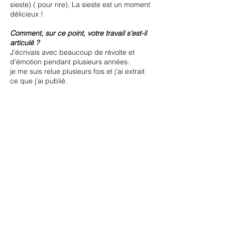
sieste) ( pour rire). La sieste est un moment
délicieux !
Comment, sur ce point, votre travail s’est-il
articulé ?
J’écrivais avec beaucoup de révolte et
d’émotion pendant plusieurs années.
je me suis relue plusieurs fois et j’ai extrait
ce que j’ai publié.
Quant à vous, quelles sont vos racines et
vos liens avec la Corse ?
Je suis algérienne de Kabylie, j’ai flirté avec
les occitans et cela fait 20 ans que je vis en
Corse ; J’ai beaucoup participé aux
mouvements des langues régionales ainsi
je me sens proche des corses , des
occitans … Je gagne ma vie en corse, je
profite de la qualité de vie en corse, je
profite de mes amis corses. Le gâteau sur
la cerise j’ai rencontré une femme corse de
92 ans, une femme extraordinaire nous
avons des échanges et des partages
exceptionnels.