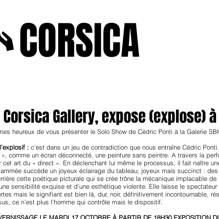
A
CORSICA
e2025
novenbre2025
janvierfevrier2025
juin2024
j
ica Gallery, expose (explose) à
s heureux de vous présenter le Solo Show de Cédric Ponti à la Galerie SBK
l’explosif :
c’est dans un jeu de contradiction que nous entraîne Cédric Pont
 », comme un écran déconnecté, une peinture sans peintre. A travers la perfo
 cet art du « direct ». En déclenchant lui même le processus, il fait naître u
ammée succède un joyeux éclairage du tableau; joyeux mais succinct : des ex
rrière cette poétique picturale qui se crée trône la mécanique implacable de l
’une sensibilité exquise et d’une esthétique violente. Elle laisse le spectate
rtes mais le signifiant est bien là, dur, noir, définitivement incontournable, 
us, ce n’est plus l’homme qui contrôle mais le dispositif.
VERNISSAGE LE MARDI 17 OCTOBRE À PARTIR DE 18H30 EXPOSITION DU 