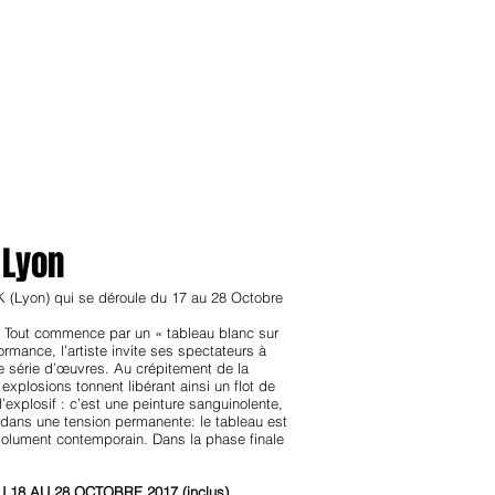
anvier2024
octobre2023
More
 Lyon
 (Lyon) qui se déroule du 17 au 28 Octobre
i. Tout commence par un « tableau blanc sur
rmance, l’artiste invite ses spectateurs à
ne série d’œuvres. Au crépitement de la
plosions tonnent libérant ainsi un flot de
’explosif : c’est une peinture sanguinolente,
ur dans une tension permanente: le tableau est
résolument contemporain. Dans la phase finale
18 AU 28 OCTOBRE 2017 (inclus)