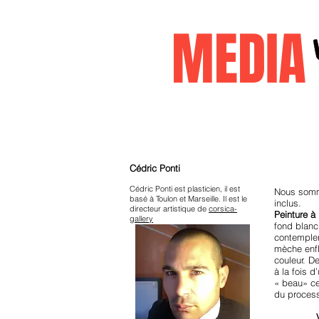
MEDI
Accueil
janvier2026
decembr
Cors
Cédric Ponti
Cédric Ponti est plasticien, il est
Nous somme
basé à Toulon et Marseille. Il est le
inclus.
directeur artistique de
corsica-
Peinture à 
gallery
fond blanc
contempler
mèche enfl
couleur. De
à la fois d
« beau» ce
du process