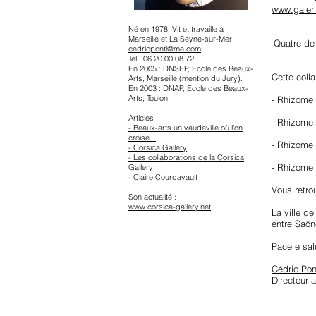
www.galer
Né en 1978. Vit et travaille à
Marseille et La Seyne-sur-Mer
Quatre de 
cedricponti@me.com
Tel : 06 20 00 08 72
En 2005 : DNSEP, Ecole des Beaux-
Cette coll
Arts, Marseille (mention du Jury).
En 2003 : DNAP, Ecole des Beaux-
Arts, Toulon
- Rhizome 
Articles :
- Rhizome 
- Beaux-arts un vaudeville où l'on
croise...
- Rhizome 
- Corsica Gallery
- Les collaborations de la Corsica
- Rhizome 
Gallery
-
Claire Courdavault
Vous retro
Son actualité :
www.corsica-gallery.net
La ville d
entre Saôn
Pace e sal
Cédric Pon
Directeur a