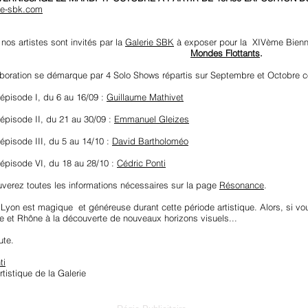
ie-sbk.com
nos artistes sont invités par la
Galerie SBK
à exposer pour la XIVème Bienn
Mondes Flottants
.
aboration se démarque par 4 Solo Shows répartis sur Septembre et Octobre 
épisode I, du 6 au 16/09 :
Guillaume Mathivet
épisode II, du 21 au 30/09 :
Emmanuel Gleizes
épisode III, du 5 au 14/10 :
David Bartholoméo
épisode VI, du 18 au 28/10 :
Cédric Ponti
uverez toutes les informations nécessaires sur la page
Résonance
.
e Lyon est magique et généreuse durant cette période artistique. Alors, si vo
e et Rhône à la découverte de nouveaux horizons visuels...
ute.
ti
rtistique de la Galerie