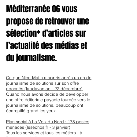
Méditerranée 06 vous
propose de retrouver une
sélection* d’articles sur
l’actualité des médias et
du journalisme.
Ce que Nice-Matin a appris après un an de
journalisme de solutions sur son offre
abonnés (labdavan.ac - 22 décembre)
Quand nous avons décidé de développer
une offre éditoriale payante tournée vers le
journalisme de solutions, beaucoup ont
écarquillé grand les yeux.
Plan social à La Voix du Nord : 178 postes
menacés (lesechos.fr - 3 janvier)
Tous les services et tous les métiers - à