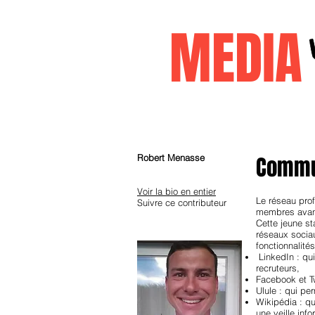
MEDI
Accueil
janvier2026
decembr
Robert Menasse
Communi
Voir la bio en entier
Le réseau pro
Suivre ce contributeur
membres avant
Cette jeune st
réseaux sociau
fonctionnalité
LinkedIn : qui
recruteurs,
Facebook et T
Ulule : qui pe
Wikipédia : qu
une veille inf