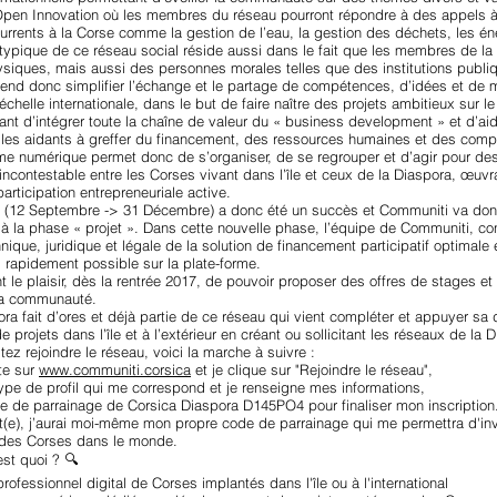
Open Innovation où les membres du réseau pourront répondre à des appels à
rrents à la Corse comme la gestion de l’eau, la gestion des déchets, les én
atypique de ce réseau social réside aussi dans le fait que les membres de 
siques, mais aussi des personnes morales telles que des institutions publiq
end donc simplifier l’échange et le partage de compétences, d’idées et d
échelle internationale, dans le but de faire naître des projets ambitieux sur le
ant d’intégrer toute la chaîne de valeur du « business development » et d’aid
en les aidants à greffer du financement, des ressources humaines et des com
rme numérique permet donc de s’organiser, de se regrouper et d’agir pour d
incontestable entre les Corses vivant dans l’île et ceux de la Diaspora, œuv
participation entrepreneuriale active.
, (12 Septembre -> 31 Décembre) a donc été un succès et Communiti va don
 » à la phase « projet ». Dans cette nouvelle phase, l’équipe de Communiti, con
chnique, juridique et légale de la solution de financement participatif optimal
s rapidement possible sur la plate-forme.
ont le plaisir, dès la rentrée 2017, de pouvoir proposer des offres de stages et
a communauté.
ra fait d’ores et déjà partie de ce réseau qui vient compléter et appuyer 
 de projets dans l’île et à l’extérieur en créant ou sollicitant les réseaux de l
tez rejoindre le réseau, voici la marche à suivre :
te sur
www.communiti.corsica
et je clique sur "Rejoindre le réseau",
type de profil qui me correspond et je renseigne mes informations,
ode de parrainage de Corsica Diaspora D145PO4 pour finaliser mon inscription
it(e), j’aurai moi-même mon propre code de parrainage qui me permettra d'inv
 des Corses dans le monde.
st quoi ? 🔍
rofessionnel digital de Corses implantés dans l'île ou à l'international