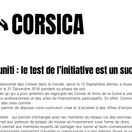
A
CORSICA
e2025
novenbre2025
janvierfevrier2025
juin2024
j
ti : le test de l’initiative est un su
fessionnel des Corses dans le monde, lancé le 12 Septembre dernier, a réuss
 le 31 Décembre 2016 pendant sa phase de test.
art-up qui a pour ambition de regrouper les Corses et Amis de la Corse à une 
x professionnels et des sites de financements participatifs. En effet, Commu
s des sites comme :
 permet de déposer votre curriculum vitae et d’accéder à des offres d’emplo
witter : qui permet d’échanger avec les membres du réseau via des services
rmet aux porteurs de projets de trouver du financement sous forme de dons,
i permet aux membres-experts de partager leur savoir et leurs connaissances
ormationnelle permettant d’éveiller la communauté sur des thèmes divers et va