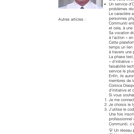
Un service d’
problèmes récu
Le caractère 
personnes phy
Autres articles :
Communiti ent
et cela, à une 
Sa vocation ét
à l’action » 
Cette platefo
temps un lien 
à travers une 
La phase test
« d’initiative
faisabilité te
service le plu
Enfin, ils aur
membres de l
Corsica Diaspo
d’initiative et
Si vous souhai
Je me connec
Je choisis le 
J'utilise le c
Une fois inscr
professionnel
Communiti, c'e
💡 Un réseau p