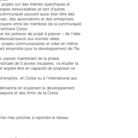
 projets sur des thèmes spécifiques et
ergies renouvelables et tant d’autres …
la communauté peuvent aussi bien être des
ues, des associations et des entreprises.
e moyens entre les membres de la communauté
 territoire Corse.
er les porteurs de projet à passer « de l’idée
pétences/savoir aux bonnes idées.
es projets communautaires et créer en même
rant ensemble pour le développement de l’île,
c passer maintenant de la phase
stituée de 5 jeunes insulaires, va étudier la
e et espère être en capacité de proposer ce
 d’emplois, en Corse ou à l’international aux
sa démarche en soutenant le développement
a Diaspora et des Amis de la Corse.
.
iter mes proches à rejoindre le réseau