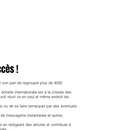
anvier2024
octobre2023
More
ccès !
i son pari de regrouper plus de 4000
échelle internationale est à la croisée des
niti réuni un en seul et même endroit les
is ou de se faire remarquer par des éventuels
 de messagerie instantanée et autres,
 en rédigeant des articles et contribuer à
riés,