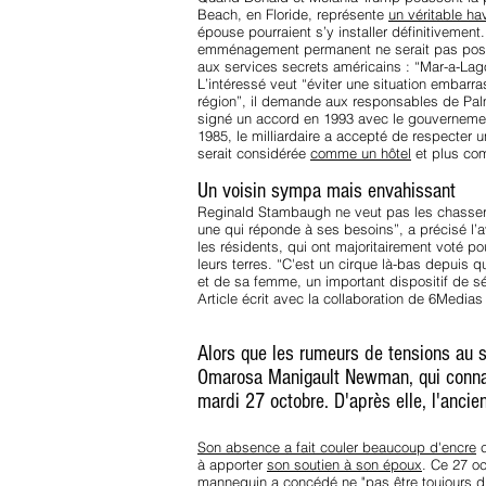
Beach, en Floride, représente
un véritable ha
épouse pourraient s’y installer définitivemen
emménagement permanent ne serait pas possib
aux services secrets américains : “Mar-a-Lago
L’intéressé veut “éviter une situation embarr
région”, il demande aux responsables de Palm 
signé un accord en 1993 avec le gouvernement
1985, le milliardaire a accepté de respecter u
serait considérée
comme un hôtel
et plus com
Un voisin sympa mais envahissant
Reginald Stambaugh ne veut pas les chasser 
une qui réponde à ses besoins”, a précisé l’a
les résidents, qui ont majoritairement voté p
leurs terres. “C'est un cirque là-bas depuis
et de sa femme, un important dispositif de sé
Article écrit avec la collaboration de 6Medias
Alors que les rumeurs de tensions au s
Omarosa Manigault Newman, qui connaît 
mardi 27 octobre. D'après elle, l'anci
Son absence a fait couler beaucoup d'encre
c
à apporter
son soutien à son époux
. Ce 27 oc
mannequin a
concédé ne "pas être toujours d