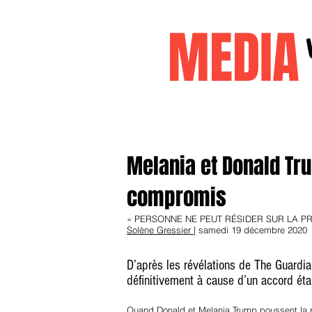
MEDI
Accueil
janvier2026
decembr
Melania et Donald Tr
compromis
« PERSONNE NE PEUT RÉSIDER SUR LA PR
Solène Gressier
| samedi 19 décembre 2020
D’après les révélations de The Guardia
définitivement à cause d’un accord éta
Quand Donald et Melania Trump poussent la po