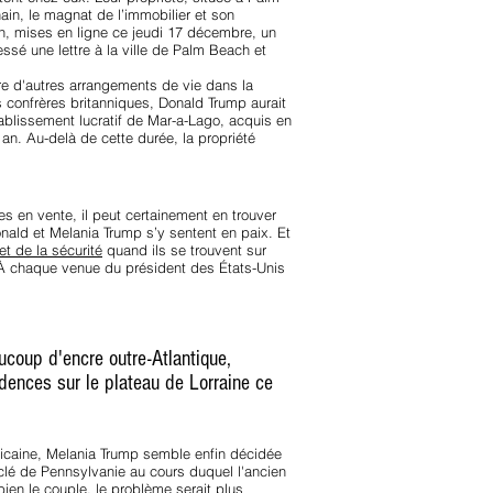
ain, le magnat de l’immobilier et son
ian, mises en ligne ce jeudi 17 décembre, un
é une lettre à la ville de Palm Beach et
ire d'autres arrangements de vie dans la
s confrères britanniques, Donald Trump aurait
ablissement lucratif de Mar-a-Lago, acquis en
 an. Au-delà de cette durée, la propriété
 en vente, il peut certainement en trouver
nald et Melania Trump s’y sentent en paix. Et
et de la sécurité
quand ils se trouvent sur
. À chaque venue du président des États-Unis
coup d'encre outre-Atlantique,
dences sur le plateau de Lorraine ce
ricaine, Melania Trump semble enfin décidée
-clé de Pennsylvanie au cours duquel l'ancien
en le couple, le problème serait plus