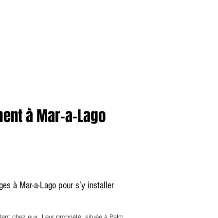
anvier2024
octobre2023
More
ement à Mar-a-Lago
es à Mar-a-Lago pour s’y installer
ent chez eux. Leur propriété, située à Palm