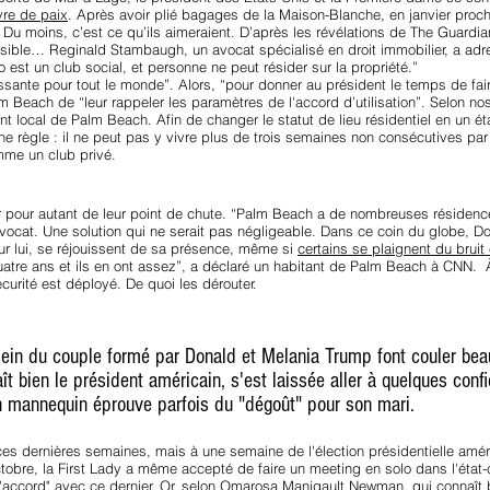
vre de paix
. Après avoir plié bagages de la Maison-Blanche, en janvier proch
t. Du moins, c’est ce qu’ils aimeraient. D’après les révélations de The Guard
le… Reginald Stambaugh, un avocat spécialisé en droit immobilier, a adress
 est un club social, et personne ne peut résider sur la propriété.”
assante pour tout le monde”. Alors, “pour donner au président le temps de fa
Beach de “leur rappeler les paramètres de l'accord d’utilisation”. Selon no
 local de Palm Beach. Afin de changer le statut de lieu résidentiel en un ét
ne règle : il ne peut pas y vivre plus de trois semaines non consécutives par
me un club privé.
pour autant de leur point de chute. “Palm Beach a de nombreuses résidences
vocat. Une solution qui ne serait pas négligeable. Dans ce coin du globe, Do
our lui, se réjouissent de sa présence, même si
certains se plaignent du bruit 
 quatre ans et ils en ont assez”, a déclaré un habitant de Palm Beach à CNN
curité est déployé. De quoi les dérouter.
ein du couple formé par Donald et Melania Trump font couler beau
bien le président américain, s'est laissée aller à quelques confi
en mannequin éprouve parfois du "dégoût" pour son mari.
es dernières semaines, mais à une semaine de l'élection présidentielle amé
tobre, la First Lady a même accepté de faire un meeting en solo dans l'état
'accord"
avec ce dernier. Or, selon Omarosa Manigault Newman, qui connaît bi