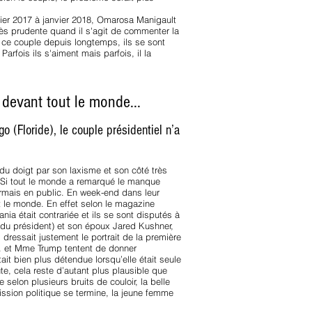
vier 2017 à janvier 2018, Omarosa Manigault
très prudente quand il s'agit de commenter la
s ce couple depuis longtemps, ils se sont
arfois ils s'aiment mais parfois, il la
 devant tout le monde...
 (Floride), le couple présidentiel n’a
du doigt par son laxisme et son côté très
eSi tout le monde a remarqué le manque
ormais en public. En week-end dans leur
t le monde. En effet selon le magazine
ia était contrariée et ils se sont disputés à
 du président) et son époux Jared Kushner,
dressait justement le portrait de la première
 M. et Mme Trump tentent de donner
it bien plus détendue lorsqu’elle était seule
e, cela reste d’autant plus plausible que
 selon plusieurs bruits de couloir, la belle
ission politique se termine, la jeune femme