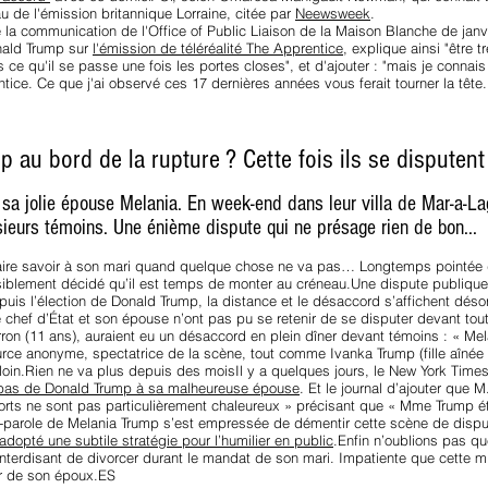
u de l'émission britannique Lorraine, citée par
Neewsweek
.
 la communication de l'Office of Public Liaison de la Maison Blanche de jan
onald Trump sur
l'émission de téléréalité The Apprentice
, explique ainsi "être 
ce qu'il se passe une fois les portes closes", et d'ajouter : "mais je connai
ice. Ce que j'ai observé ces 17 dernières années vous ferait tourner la tête. P
au bord de la rupture ? Cette fois ils se disputent
sa jolie épouse Melania. En week-end dans leur villa de Mar-a-Lago
sieurs témoins. Une énième dispute qui ne présage rien de bon...
 faire savoir à son mari quand quelque chose ne va pas… Longtemps pointée 
isiblement décidé qu’il est temps de monter au créneau.Une dispute publiqu
puis l’élection de Donald Trump, la distance et le désaccord s’affichent dés
 chef d’État et son épouse n’ont pas pu se retenir de se disputer devant tou
ron (11 ans), auraient eu un désaccord en plein dîner devant témoins : « Melan
rce anonyme, spectatrice de la scène, tout comme Ivanka Trump (fille aînée
loin.Rien ne va plus depuis des moisIl y a quelques jours, le New York Times 
bas de Donald Trump à sa malheureuse épouse
. Et le journal d’ajouter que
orts ne sont pas particulièrement chaleureux » précisant que « Mme Trump éta
te-parole de Melania Trump s’est empressée de démentir cette scène de disput
adopté une subtile stratégie pour l’humilier en public
.Enfin n’oublions pas que
 interdisant de divorcer durant le mandat de son mari. Impatiente que cette m
ter de son époux.ES