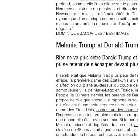
profond, comme elle l'a expliqué sur le platea
Nommée assistante du président et directrice
Newman, qui travaillait déjà aux côtés de D
dynamique d'un mariage car on ne sait jamais 
mariés un an après la diffusion de The Apprent
dégoûte."
DOMINIQUE JACOVIDES / BESTIMAGE
Melania Trump et Donald Trump 
Rien ne va plus entre Donald Trump et 
pu se retenir de s’écharper devant plu
Il semblerait que Melania n’ait plus peur de
effacé, la première dame des États-Unis a v
d’affection qui plane au-dessus du couple de
somptueuse villa de Mar-a-Lago en Floride, le
People, le 30 mars dernier, les parents de Bar
propos de quelque chose », a rapporté la sou
qui dînaient à une table séparée un peu plus 
dame des États-Unis,
contant un des coups 
l’impression que tout va bien mais leurs rapp
que quand elle était avec son mari.Si la por
Melania, furieuse et dégoûtée de son mari,
a 
slovène de 48 ans aurait signé un contrat lui
en attendrait la fin pour enfin pouvoir s’écar