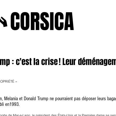
A
CORSICA
e2025
novenbre2025
janvierfevrier2025
juin2024
j
ump : c'est la crise ! Leur déménag
OPRIÉTÉ »
n, Melania et Donald Trump ne pourraient pas déposer leurs bagag
bli en1993.
rte de Mar-a-Lago, le président des États-Unis et la Première dame se sent