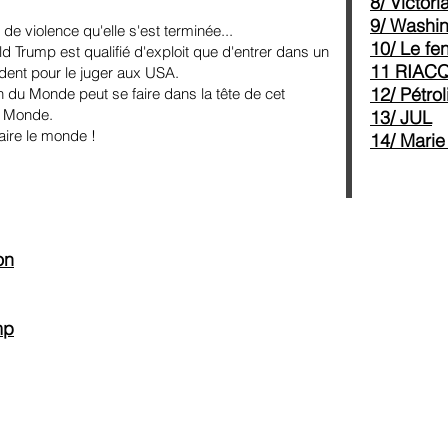
8/ Victo
9/ Washi
e violence qu'elle s'est terminée...
10/ Le fe
 Trump est qualifié d'exploit que d'entrer dans un
11 RIAC
dent pour le juger aux USA.
12/ Pétro
u Monde peut se faire dans la tête de cet
u Monde.
13/ JUL
faire le monde !
14/ Marie
on
mp