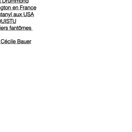
ria Drummond
ngton en France
ntanyl aux USA
QUISTU
liers fantômes
 Cécile Bauer