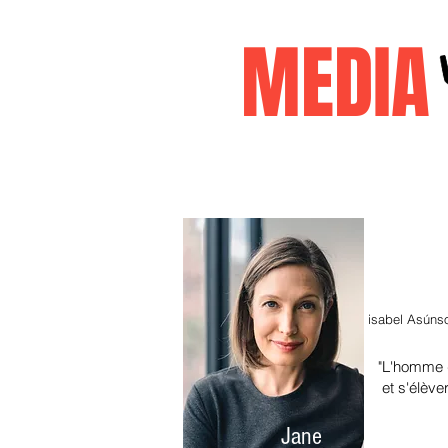
MEDI
Accueil
janvier2026
decembr
isabel Asúns
"L'homme de
et s'élève
Jane