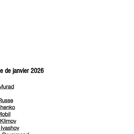
anvier2024
octobre2023
More
de janvier 2026
 Murad
 Russe
chenko
Mobil
 Klimov
 Ivashov