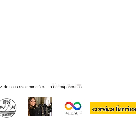
Régie Publicitaire
M de nous avoir honoré de sa correspondance
© 2021 par "ISULAVIVA" (c)