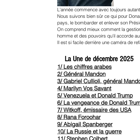
L'année commence avec toujours autant d
Nous suivons bien sûr ce qui pour Donald
pays, le bombarder et enlever son Prési
On comprend mieux comment la gestion d
homme et des pouvoirs qu'il accorde a
Il est si facile derrière une caméra de re
La Une de décembre 2025
1/ Les chiffres arabes
2/ Général Mandon
3/ Gabriel Cullioli, général Mand
4/ Marilyn Vos Savant
5/ Venezuela et Donald Trump
6/ La vengeance de Donald Tru
7/ Witkoff, émissaire des USA
8/ Rana Foroohar
9/ Abigail Spanberger
10/ La Russie et la guerre
11/ Stephen Colbert