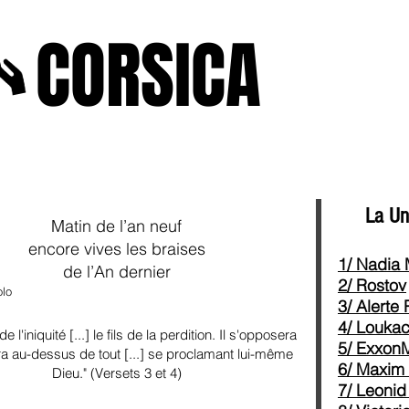
A
CORSICA
e2025
novenbre2025
janvierfevrier2025
juin2024
j
La Une 
Matin de l’an neuf
encore vives les braises
1/ Nadia
de l’An dernier
2/ Rostov
olo
3/ Alerte
4/ Louka
 l'iniquité [...] le fils de la perdition. Il s'opposera
5/ Exxon
ra au-dessus de tout [...] se proclamant lui-même
6/ Maxim
Dieu." (Versets 3 et 4)
7/ Leonid