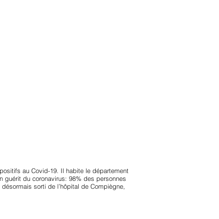
anvier2024
octobre2023
More
sitifs au Covid-19.​ Il habite le département
 on guérit du coronavirus: 98% des personnes
t désormais sorti de l’hôpital de Compiègne,