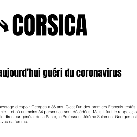
A
CORSICA
e2025
novenbre2025
janvierfevrier2025
juin2024
j
aujourd’hui guéri du coronavirus
ssage d’espoir. Georges a 86 ans. C’est l’un des premiers Français testés po
démie… et où au moins 34 personnes sont décédées.​ Mais il faut le rappeler,
le directeur général de la Santé, le Professeur Jérôme Salomon.​ Georges es
i, avec sa femme.