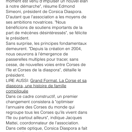
moment est venu d'impulser un nouvel élan
à notre démarche", résume Edmond
Simeoni, président de Corsica Diaspora.
D'autant que l'association a les moyens de
ses ambitions novatrices. "Nous
bénéficions de soutiens importants de la
part de mécènes désintéressés", se félicite
le président.
Sans surprise, les principes fondamentaux
demeurent. "Depuis la création en 2004,
nous oeuvrons à l'émergence de
passerelles multiples pour tracer, sans
cesse, de nouvelles voies entre Corses de
l'île et Corses de la diaspora", détaille le
président.
LIRE AUSSI:
Grand Format. La Corse et sa
diaspora, une histoire de famille
compliquée
Dans ce cadre constructif, un premier
changement consistera à "optimiser
l'annuaire des Corses du monde qui
regroupe tous les Corses qu'ils vivent dans
l'île ou partout ailleurs", indique Jacques
Mattei, coordonnateur de l'association.
Dans cette optique, Corsica Diaspora a fait