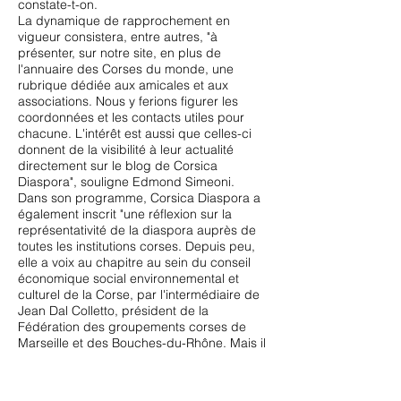
constate-t-on.
La dynamique de rapprochement en
vigueur consistera, entre autres, "à
présenter, sur notre site, en plus de
l'annuaire des Corses du monde, une
rubrique dédiée aux amicales et aux
associations. Nous y ferions figurer les
coordonnées et les contacts utiles pour
chacune. L'intérêt est aussi que celles-ci
donnent de la visibilité à leur actualité
directement sur le blog de Corsica
Diaspora", souligne Edmond Simeoni.
Dans son programme, Corsica Diaspora a
également inscrit "une réflexion sur la
représentativité de la diaspora auprès de
toutes les institutions corses. Depuis peu,
elle a voix au chapitre au sein du conseil
économique social environnemental et
culturel de la Corse, par l'intermédiaire de
Jean Dal Colletto, président de la
Fédération des groupements corses de
Marseille et des Bouches-du-Rhône. Mais il
nous faut aller plus loin", insiste le
coordonnateur.
Pour parvenir au but fixé, Corsica Diaspora