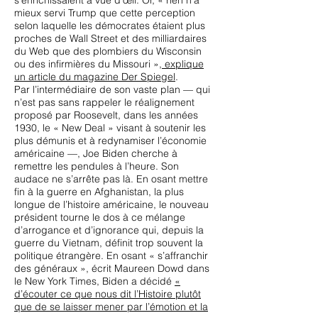
s’enrichissaient à vue d’œil. Or, « rien n’a
mieux servi Trump que cette perception
selon laquelle les démocrates étaient plus
proches de Wall Street et des milliardaires
du Web que des plombiers du Wisconsin
ou des infirmières du Missouri »,
explique
un article du magazine
Der Spiegel
.
Par l’intermédiaire de son vaste plan — qui
n’est pas sans rappeler le réalignement
proposé par Roosevelt, dans les années
1930, le « New Deal » visant à soutenir les
plus démunis et à redynamiser l’économie
américaine —, Joe Biden cherche à
remettre les pendules à l’heure. Son
audace ne s’arrête pas là. En osant mettre
fin à la guerre en Afghanistan, la plus
longue de l’histoire américaine, le nouveau
président tourne le dos à ce mélange
d’arrogance et d’ignorance qui, depuis la
guerre du Vietnam, définit trop souvent la
politique étrangère. En osant « s’affranchir
des généraux », écrit Maureen Dowd dans
le New York Times, Biden a décidé
«
d’écouter ce que nous dit l’Histoire plutôt
que de se laisser mener par l’émotion et la