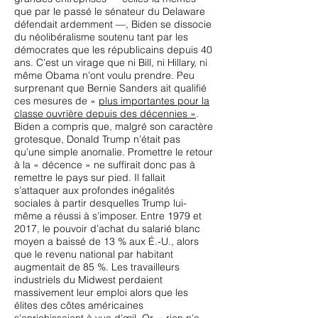
que par le passé le sénateur du Delaware
défendait ardemment —, Biden se dissocie
du néolibéralisme soutenu tant par les
démocrates que les républicains depuis 40
ans. C’est un virage que ni Bill, ni Hillary, ni
même Obama n’ont voulu prendre. Peu
surprenant que Bernie Sanders ait qualifié
ces mesures de
«
plus importantes pour la
classe ouvrière depuis des décennies »
.
Biden a compris que, malgré son caractère
grotesque, Donald Trump n’était pas
qu’une simple anomalie. Promettre le retour
à la « décence » ne suffirait donc pas à
remettre le pays sur pied. Il fallait
s’attaquer aux profondes inégalités
sociales à partir desquelles Trump lui-
même a réussi à s’imposer. Entre 1979 et
2017, le pouvoir d’achat du salarié blanc
moyen a baissé de 13 % aux É.-U., alors
que le revenu national par habitant
augmentait de 85 %. Les travailleurs
industriels du Midwest perdaient
massivement leur emploi alors que les
élites des côtes américaines