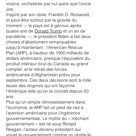
voisins, orchestrée par nul autre que l’oncle
Joe.
Inspiré par son idole, Franklin D. Roosevelt,
et peut-être surtout par la gravité du
moment — le pays est à genoux après
quatre ans de
Donald Trump
et un an de
pandémie —, le président Biden a fait deux
choses d’absolument remarquables
jusqu’à maintenant : l’American Rescue
Plan (ARP), à hauteur de 1900 milliards de
dollars américains, presque l’équivalent du
produit intérieur brut du Canada au grand
complet, et le retrait des forces
américaines d’Afghanistan prévu pour
septembre. Ces deux décisions sont à mille
lieues des dogmes qui ont façonné
l’Amérique telle qu’on la connaît depuis 50
ans.
Plus qu’un simple réinvestissement dans
l’économie, le ARP fait un pied de nez à
l’aversion américaine pour l’ingérence
gouvernementale. Le mythe du « méchant
gouvernement » est né sous Ronald
Reagan, l’acteur devenu président qui
voyait le gouvernement comme un obstacle