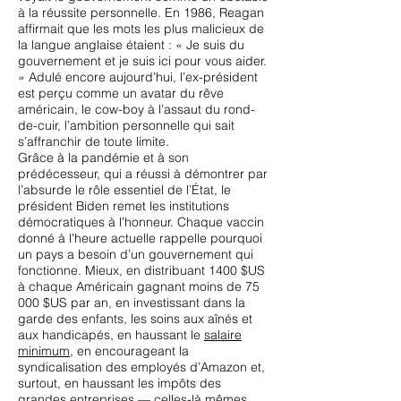
à la réussite personnelle. En 1986, Reagan
affirmait que les mots les plus malicieux de
la langue anglaise étaient : « Je suis du
gouvernement et je suis ici pour vous aider.
» Adulé encore aujourd’hui, l’ex-président
est perçu comme un avatar du rêve
américain, le cow-boy à l’assaut du rond-
de-cuir, l’ambition personnelle qui sait
s’affranchir de toute limite.
Grâce à la pandémie et à son
prédécesseur, qui a réussi à démontrer par
l’absurde le rôle essentiel de l’État, le
président Biden remet les institutions
démocratiques à l’honneur. Chaque vaccin
donné à l’heure actuelle rappelle pourquoi
un pays a besoin d’un gouvernement qui
fonctionne. Mieux, en distribuant 1400 $US
à chaque Américain gagnant moins de 75
000 $US par an, en investissant dans la
garde des enfants, les soins aux aînés et
aux handicapés, en haussant le
salaire
minimum
, en encourageant la
syndicalisation des employés d’Amazon et,
surtout, en haussant les impôts des
grandes entreprises — celles-là mêmes