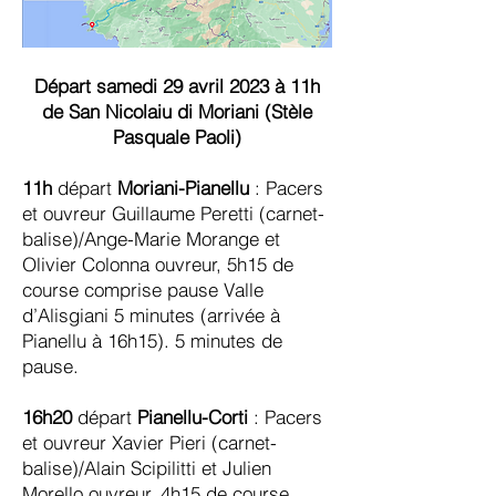
Départ samedi 29 avril 2023 à 11h
de San Nicolaiu di Moriani (Stèle
Pasquale Paoli)
11h
départ
Moriani-Pianellu
: Pacers
et ouvreur Guillaume Peretti (carnet-
balise)/Ange-Marie Morange et
Olivier Colonna ouvreur, 5h15 de
course comprise pause Valle
d’Alisgiani 5 minutes (arrivée à
Pianellu à 16h15). 5 minutes de
pause.
16h20
départ
Pianellu-Corti
: Pacers
et ouvreur Xavier Pieri (carnet-
balise)/Alain Scipilitti et Julien
Morello ouvreur, 4h15 de course