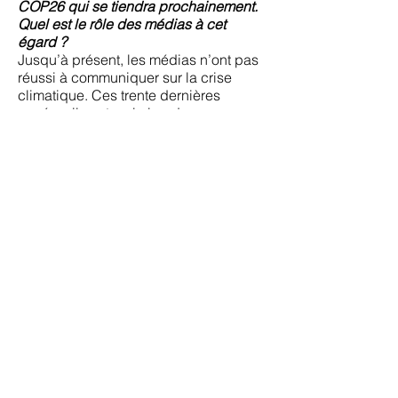
COP26 qui se tiendra prochainement.
Quel est le rôle des médias à cet
égard ?
Jusqu’à présent, les médias n’ont pas
réussi à communiquer sur la crise
climatique. Ces trente dernières
années, ils ont eu la lourde
responsabilité de sensibiliser l’opinion
à la situation d’urgence dans laquelle
on se trouve, et, aujourd’hui, on peut
dire qu’ils ont échoué. Il y a bien sûr un
grand nombre d’organisations de
presse et de journalistes qui essaient
de faire pression dans ce sens, et
j’estime qu’ils ne reçoivent pas le
soutien qu’ils méritent. Avec leur
pouvoir de communication, les médias
peuvent changer les mentalités et,
aujourd’hui, ils sont une de mes plus
grandes sources d’espoir.
Nous avons pu voir avec la pandémie
du Covid, par exemple, que quand les
médias ont décidé de la traiter comme