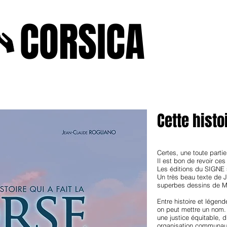
A
CORSICA
e2025
novenbre2025
janvierfevrier2025
juin2024
j
Cette histoi
Certes, une toute partie
Il est bon de revoir ces
Les éditions du SIGNE s
Un très beau texte de 
superbes dessins de M
Entre histoire et légend
on peut mettre un nom. 
une justice équitable, d
organisation communauta