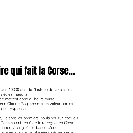
anvier2024
octobre2023
More
re qui fait la Corse...
 des 10000 ans de l'histoire de la Corse...
 siècles maudits.
e mettent donc à l'heure corse...
Jean-Claude Rogliano mis en valeur par les
ichel Espinosa.
e, ils sont les premiers insulaires sur lesquels
Certains ont tenté de faire régner en Corse
'autres y ont jeté les bases d'une
ire en avance de plusieurs siècles sur leur