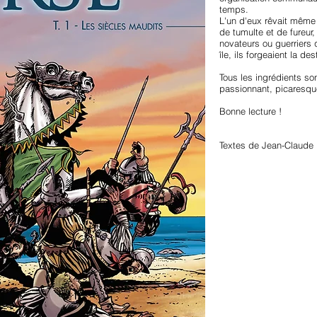
temps.
L'un d'eux rêvait même d
de tumulte et de fureur,
novateurs ou guerriers q
île, ils forgeaient la de
Tous les ingrédients so
passionnant, picaresque
Bonne lecture !
Textes de Jean-Claude 